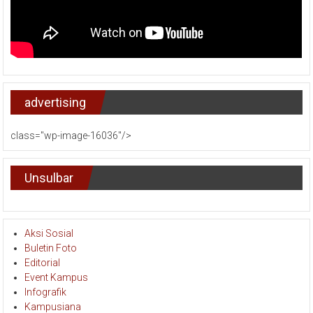
advertising
class="wp-image-16036"/>
Unsulbar
Aksi Sosial
Buletin Foto
Editorial
Event Kampus
Infografik
Kampusiana