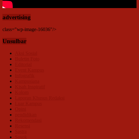
advertising
class="wp-image-16036"/>
Unsulbar
Aksi Sosial
Buletin Foto
Editorial
Event Kampus
Infografik
Kampusiana
Kisah Inspiratif
Kolom
Laporan Khusus Redaksi
Luar Kampus
Opini
pendidikan
Rekomendasi
Resensi
Sastra
Sosok