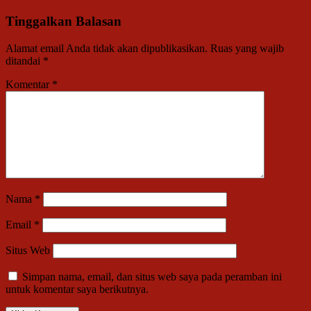
Tinggalkan Balasan
Alamat email Anda tidak akan dipublikasikan.
Ruas yang wajib
ditandai
*
Komentar
*
Nama
*
Email
*
Situs Web
Simpan nama, email, dan situs web saya pada peramban ini
untuk komentar saya berikutnya.