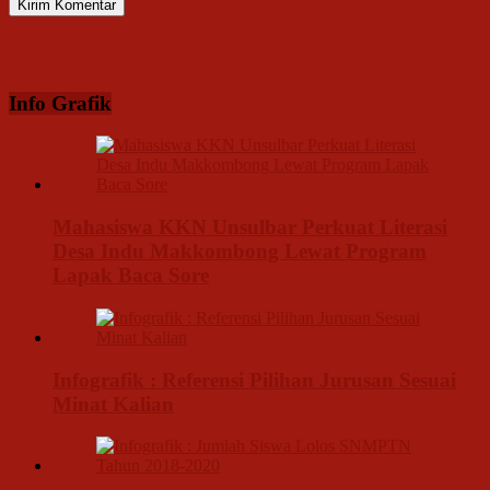
Info Grafik
Mahasiswa KKN Unsulbar Perkuat Literasi
Desa Indu Makkombong Lewat Program
Lapak Baca Sore
Infografik : Referensi Pilihan Jurusan Sesuai
Minat Kalian