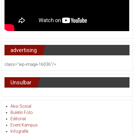
advertising
class="wp-image-16036"/>
Unsulbar
Aksi Sosial
Buletin Foto
Editorial
Event Kampus
Infografik