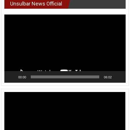
Unsulbar News Official
Pemutar
Video
00:00
06:02