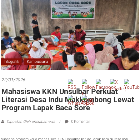
Infografik
Kampusiana
22/01/2026
Mahasiswa KKN Unsulbar Perkuat
Literasi Desa Indu Makkombong Lewat
Program Lapak Baca Sore
Diposkan Oleh:unsulbarnews
0 Komentar
Suasana program kerja mahasiswa KKN Unsulbar berupa lapak baca di Desa Indu