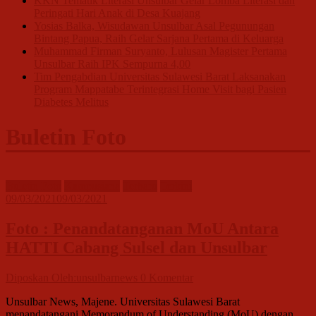
KKN Tematik Literasi Unsulbar Gelar Lomba Literasi dan
Peringati Hari Anak di Desa Kuajang
Yosias Balka, Wisudawan Unsulbar Asal Pegunungan
Bintang Papua, Raih Gelar Sarjana Pertama di Keluarga
Muhammad Firman Suryanto, Lulusan Magister Pertama
Unsulbar Raih IPK Sempurna 4,00
Tim Pengabdian Universitas Sulawesi Barat Laksanakan
Program Mappatabe Terintegrasi Home Visit bagi Pasien
Diabetes Melitus
Buletin Foto
Buletin Foto
Kampusiana
Terbaru
Terkini
09/03/2021
09/03/2021
Foto : Penandatanganan MoU Antara
HATTI Cabang Sulsel dan Unsulbar
Diposkan Oleh:unsulbarnews
0 Komentar
Unsulbar News, Majene. Universitas Sulawesi Barat
menandatangani Memorandum of Understanding (MoU) dengan