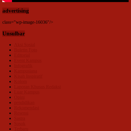
advertising
class="wp-image-16036"/>
Unsulbar
Aksi Sosial
Buletin Foto
Editorial
Event Kampus
Infografik
Kampusiana
Kisah Inspiratif
Kolom
Laporan Khusus Redaksi
Luar Kampus
Opini
pendidikan
Rekomendasi
Resensi
Sastra
Sosok
Terbaru