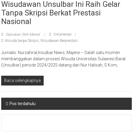
Wisudawan Unsulbar Ini Raih Gelar
Tanpa Skripsi Berkat Prestasi
Nasional
Diposkan Oleh:Marsel
0 Komentar
Wisuda tanpa Skripsi
,
Wisudawan Berprestasi
Jurnalis: NurzahiraUnsulbar News, Majene – Salah satu momen
membanggakan dalam prosesi Wisuda Universitas Sulawesi Barat
(Unsulbar) periode 2024/2025 datang dari Nur Halisah, S Kom,
Baca selengkapnya
Navigasi
Pos terdahulu
pos