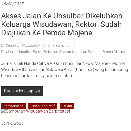
16/06/2025
Akses Jalan Ke Unsulbar Dikeluhkan
Keluarga Wisudawan, Rektor: Sudah
Diajukan Ke Pemda Majene
Diposkan Oleh:Marsel
2 Komentar
Jalanan Unsulbar Becek
,
Perbaikan Jalanan Unsulbar
,
Respons Pemda Majene
Jurnalis: Siti Nanda Cahya Al Qadri Unsulbar News, Majene – Momen
Wisuda XVIII Universitas Sulawesi Barat (Unsulbar) yang berlangsung
beberapa hari lalu menyisakan catatan
Baca selengkapnya
Kampusiana
Kisah Inspiratif
Terkini
15/06/2025