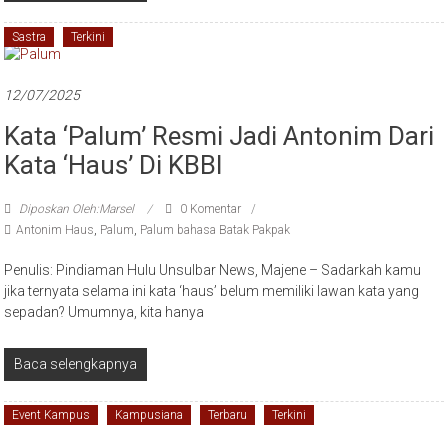
Sastra
Terkini
12/07/2025
Kata ‘Palum’ Resmi Jadi Antonim Dari
Kata ‘Haus’ Di KBBI
Diposkan Oleh:Marsel
0 Komentar
Antonim Haus
,
Palum
,
Palum bahasa Batak Pakpak
Penulis: Pindiaman Hulu Unsulbar News, Majene – Sadarkah kamu
jika ternyata selama ini kata ‘haus’ belum memiliki lawan kata yang
sepadan? Umumnya, kita hanya
Baca selengkapnya
Event Kampus
Kampusiana
Terbaru
Terkini