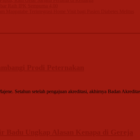
apua, Raih Gelar Sarjana Pertama di Keluarga
bar Raih IPK Sempurna 4,00
m Mappatabe Terintegrasi Home Visit bagi Pasien Diabetes Melitus
Sambangi Prodi Peternakan
Majene. Setahun setelah pengajuan akreditasi, akhirnya Badan Akredi
r Badu Ungkap Alasan Kenapa di Gereja