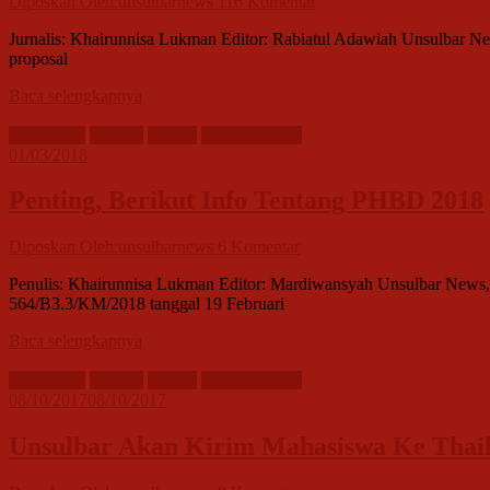
Diposkan Oleh:unsulbarnews
116 Komentar
Jurnalis: Khairunnisa Lukman Editor: Rabiatul Adawiah Unsulbar New
proposal
Baca selengkapnya
pendidikan
Terbaru
Terkini
Uncategorized
01/03/2018
Penting, Berikut Info Tentang PHBD 2018
Diposkan Oleh:unsulbarnews
6 Komentar
Penulis: Khairunnisa Lukman Editor: Mardiwansyah Unsulbar News, 
564/B3.3/KM/2018 tanggal 19 Februari
Baca selengkapnya
pendidikan
Terbaru
Terkini
Uncategorized
08/10/2017
08/10/2017
Unsulbar Akan Kirim Mahasiswa Ke Thail