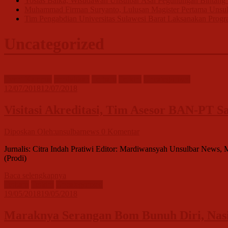
Yosias Balka, Wisudawan Unsulbar Asal Pegunungan Bintang P
Muhammad Firman Suryanto, Lulusan Magister Pertama Unsul
Tim Pengabdian Universitas Sulawesi Barat Laksanakan Progra
Uncategorized
Event Kampus
pendidikan
Terbaru
Terkini
Uncategorized
12/07/2018
12/07/2018
Visitasi Akreditasi, Tim Asesor BAN-PT 
Diposkan Oleh:unsulbarnews
0 Komentar
Jurnalis: Citra Indah Pratiwi Editor: Mardiwansyah Unsulbar News, 
(Prodi)
Baca selengkapnya
Terbaru
Terkini
Uncategorized
19/05/2018
19/05/2018
Maraknya Serangan Bom Bunuh Diri, Nasi