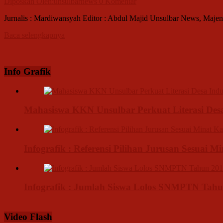
Diposkan Oleh:unsulbarnews
0 Komentar
Jurnalis : Mardiwansyah Editor : Abdul Majid Unsulbar News, Maje
Baca selengkapnya
Info Grafik
Mahasiswa KKN Unsulbar Perkuat Literasi De
Infografik : Referensi Pilihan Jurusan Sesuai M
Infografik : Jumlah Siswa Lolos SNMPTN Tahu
Video Flash