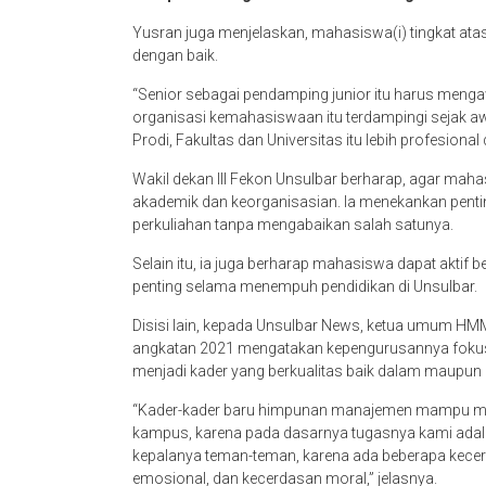
Yusran juga menjelaskan, mahasiswa(i) tingkat at
dengan baik.
“Senior sebagai pendamping junior itu harus menga
organisasi kemahasiswaan itu terdampingi sejak aw
Prodi, Fakultas dan Universitas itu lebih profesiona
Wakil dekan III Fekon Unsulbar berharap, agar mah
akademik dan keorganisasian. Ia menekankan pent
perkuliahan tanpa mengabaikan salah satunya.
Selain itu, ia juga berharap mahasiswa dapat aktif 
penting selama menempuh pendidikan di Unsulbar.
Disisi lain, kepada Unsulbar News, ketua umum 
angkatan 2021 mengatakan kepengurusannya fok
menjadi kader yang berkualitas baik dalam maupun 
“Kader-kader baru himpunan manajemen mampu men
kampus, karena pada dasarnya tugasnya kami adal
kepalanya teman-teman, karena ada beberapa kecer
emosional, dan kecerdasan moral,” jelasnya.