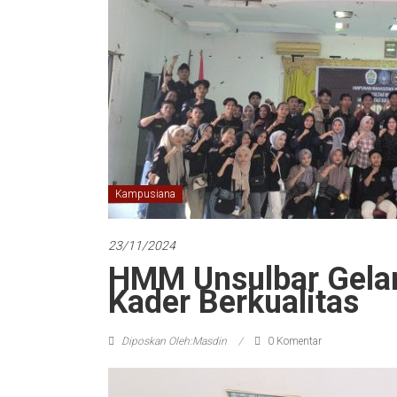
Kampusiana
23/11/2024
HMM Unsulbar Gelar
Kader Berkualitas
Diposkan Oleh:Masdin
0 Komentar