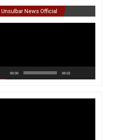
Unsulbar News Official
mutar
deo
00:00
06:02