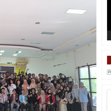
Vi
Ka