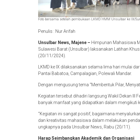
Foto bersama setelah pembukaan LKMD HMM Unsulbar ke IX/Su
Penulis : Nur Arifah
Unsulbar News, Majene –
Himpunan Mahasiswa Man
Sulawesi Barat (Unsulbar) laksanakan Latihan Khus
(20/11/2024).
LKMD ke IX dilaksanakan selama lima hari mulai dar
Pantai Babatoa, Campalagian, Polewali Mandar.
Dengan mengusung tema “Membentuk Pilar, Menyatuka
Kegiatan tersebut dihadiri langsung Wakil Dekan I
banyak manfaat yang didapatkan dalam mengikuti k
“Kegiatan ini sangat positif, bagaimana menyalurk
dan kreativitas mahasiswa dalam melakukan penda
ungkapnya pada Unsulbar News, Rabu (20/11).
Harap Seimbangkan Akademik dan Organisasi