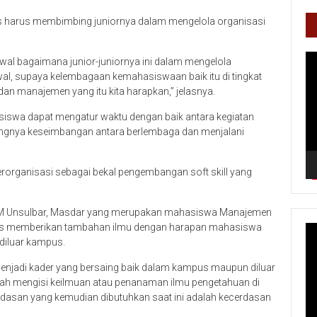
as harus membimbing juniornya dalam mengelola organisasi
Pe
wal bagaimana junior-juniornya ini dalam mengelola
Vi
al, supaya kelembagaan kemahasiswaan baik itu di tingkat
l dan manajemen yang itu kita harapkan,” jelasnya.
asiswa dapat mengatur waktu dengan baik antara kegiatan
ingnya keseimbangan antara berlembaga dan menjalani
berorganisasi sebagai bekal pengembangan soft skill yang
HMM Unsulbar, Masdar yang merupakan mahasiswa Manajemen
us memberikan tambahan ilmu dengan harapan mahasiswa
diluar kampus.
jadi kader yang bersaing baik dalam kampus maupun diluar
ah mengisi keilmuan atau penanaman ilmu pengetahuan di
dasan yang kemudian dibutuhkan saat ini adalah kecerdasan