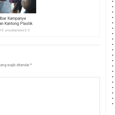
ulbar Kampanye
n Kantong Plastik
9
unsulbarnews
0
ang wajib ditandai
*