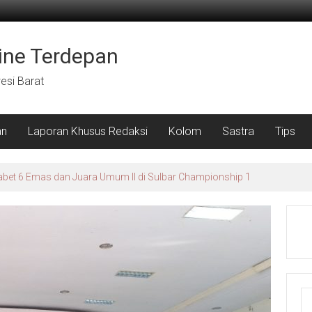
ine Terdepan
wesi Barat
an
Laporan Khusus Redaksi
Kolom
Sastra
Tips
 Gelar Lomba Literasi dan Peringati Hari Anak di Desa Kuajang