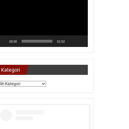
deo
00:00
01:52
Kategori
tegori