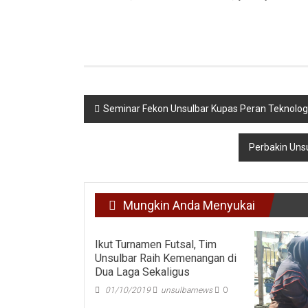
Navigasi
Seminar Fekon Unsulbar Kupas Peran Teknolog
pos
Perbakin Unsu
Mungkin Anda Menyukai
Ikut Turnamen Futsal, Tim
Unsulbar Raih Kemenangan di
Dua Laga Sekaligus
01/10/2019
unsulbarnews
0