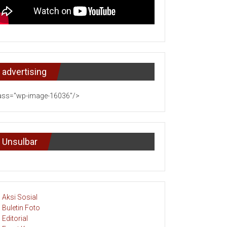
advertising
ass="wp-image-16036"/>
Unsulbar
Aksi Sosial
Buletin Foto
Editorial