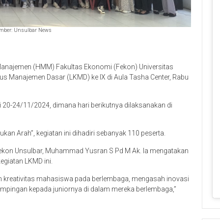
mber: Unsulbar News
ajemen (HMM) Fakultas Ekonomi (Fekon) Universitas
us Manajemen Dasar (LKMD) ke IX di Aula Tasha Center, Rabu
i 20-24/11/2024, dimana hari berikutnya dilaksanakan di
n Arah”, kegiatan ini dihadiri sebanyak 110 peserta.
II Fekon Unsulbar, Muhammad Yusran S Pd M Ak. Ia mengatakan
egiatan LKMD ini.
an kreativitas mahasiswa pada berlembaga, mengasah inovasi
mpingan kepada juniornya di dalam mereka berlembaga,”