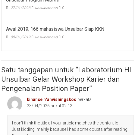
27/01/2023
unsulbarnews
0
Awal 2019, 166 mahasiswa Unsulbar Siap KKN
09/01/2019
unsulbarnews
0
Satu tanggapan untuk “
Laboratorium HI
Unsulbar Gelar Workshop Karier dan
Pengenalan Position Paper
”
binance h"anvisningskod
berkata:
23/04/2026 pukul 02:13
I don’t think the title of your article matches the content lol.
Just kidding, mainly because I had some doubts after reading