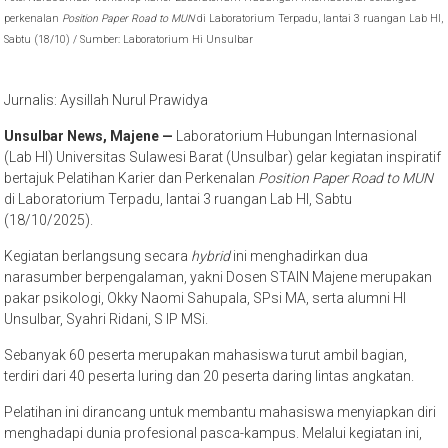
perkenalan
Position Paper Road to MUN
di Laboratorium Terpadu, lantai 3 ruangan Lab HI,
Sabtu (18/10) / Sumber: Laboratorium Hi Unsulbar
Jurnalis: Aysillah Nurul Prawidya
Unsulbar News, Majene —
Laboratorium Hubungan Internasional
(Lab HI) Universitas Sulawesi Barat (Unsulbar) gelar kegiatan inspiratif
bertajuk Pelatihan Karier dan Perkenalan
Position Paper Road to MUN
di Laboratorium Terpadu, lantai 3 ruangan Lab HI, Sabtu
(18/10/2025).
Kegiatan berlangsung secara
hybrid
ini menghadirkan dua
narasumber berpengalaman, yakni Dosen STAIN Majene merupakan
pakar psikologi, Okky Naomi Sahupala, SPsi MA, serta alumni HI
Unsulbar, Syahri Ridani, S IP MSi.
Sebanyak 60 peserta merupakan mahasiswa turut ambil bagian,
terdiri dari 40 peserta luring dan 20 peserta daring lintas angkatan.
Pelatihan ini dirancang untuk membantu mahasiswa menyiapkan diri
menghadapi dunia profesional pasca-kampus. Melalui kegiatan ini,