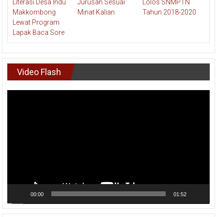
Video Flash
Pemutar
Video
00:00
01:52