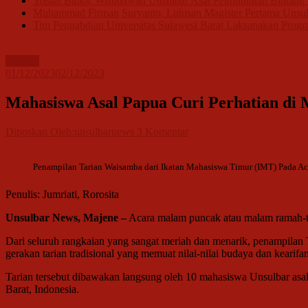
Yosias Balka, Wisudawan Unsulbar Asal Pegunungan Bintang P
Muhammad Firman Suryanto, Lulusan Magister Pertama Unsul
Tim Pengabdian Universitas Sulawesi Barat Laksanakan Progra
Terbaru
01/12/2023
02/12/2023
Mahasiswa Asal Papua Curi Perhatian di 
Diposkan Oleh:unsulbarnews
3 Komentar
Penampilan Tarian Waisamba dari Ikatan Mahasiswa Timur (IMT) Pada Aca
Penulis: Jumriati, Rorosita
Unsulbar News, Majene –
Acara malam puncak atau malam ramah-ta
Dari seluruh rangkaian yang sangat meriah dan menarik, penampilan
gerakan tarian tradisional yang memuat nilai-nilai budaya dan kearifan
Tarian tersebut dibawakan langsung oleh 10 mahasiswa Unsulbar asal
Barat, Indonesia.