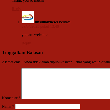
Thank you so much!
Reply
unsulbarnews
berkata:
28/04/2025 pukul 13:40
you are welcome
Reply
Tinggalkan Balasan
Alamat email Anda tidak akan dipublikasikan.
Ruas yang wajib ditan
Komentar
*
Nama
*