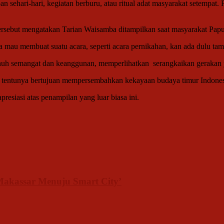
 sehari-hari, kegiatan berburu, atau ritual adat masyarakat setempat
tersebut mengatakan Tarian Waisamba ditampilkan saat masyarakat Pap
 mau membuat suatu acara, seperti acara pernikahan, kan ada dulu tamp
enuh semangat dan keanggunan, memperlihatkan serangkaikan gerakan
ni tentunya bertujuan mempersembahkan kekayaan budaya timur Indon
esiasi atas penampilan yang luar biasa ini.
akassar Menuju Smart City’