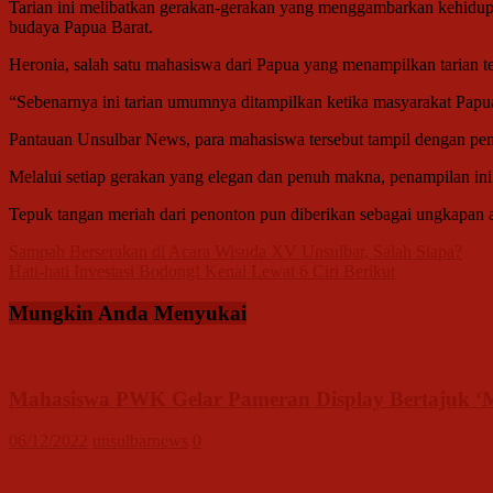
Tarian ini melibatkan gerakan-gerakan yang menggambarkan kehidupan
budaya Papua Barat.
Heronia, salah satu mahasiswa dari Papua yang menampilkan tarian 
“Sebenarnya ini tarian umumnya ditampilkan ketika masyarakat Papua
Pantauan Unsulbar News, para mahasiswa tersebut tampil dengan p
Melalui setiap gerakan yang elegan dan penuh makna, penampilan i
Tepuk tangan meriah dari penonton pun diberikan sebagai ungkapan apr
Navigasi
Sampah Berserakan di Acara Wisuda XV Unsulbar, Salah Siapa?
Hati-hati Investasi Bodong! Kenal Lewat 6 Ciri Berikut
pos
Mungkin Anda Menyukai
Mahasiswa PWK Gelar Pameran Display Bertajuk ‘M
06/12/2022
unsulbarnews
0