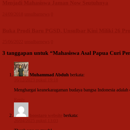
Menjadi Mahasiswa Jaman Now Seutuhnya
24/09/2018
unsulbarnews
0
Buka Prodi Baru PGSD, Unsulbar Kini Miliki 26 Pr
25/06/2022
unsulbarnews
0
3 tanggapan untuk “
Mahasiswa Asal Papua Curi Per
Muhammad Abduh
berkata:
16/12/2023 pukul 19:18
Menghargai keanekaragaman budaya bangsa Indonesia adalah car
Reply
boostaro website
berkata:
26/04/2025 pukul 13:03