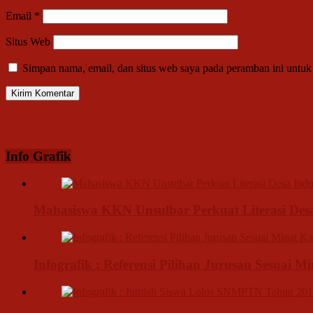
Email
*
Situs Web
Simpan nama, email, dan situs web saya pada peramban ini untuk
Info Grafik
Mahasiswa KKN Unsulbar Perkuat Literasi De
Infografik : Referensi Pilihan Jurusan Sesuai M