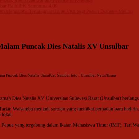
apua, Raih Gelar Sarjana Pertama di Keluarga
bar Raih IPK Sempurna 4,00
m Mappatabe Terintegrasi Home Visit bagi Pasien Diabetes Melitus
Malam Puncak Dies Natalis XV Unsulbar
ra Puncak Dies Natalis Unsulbar. Sumber foto : Unsulbar News/Ihsan
mah Dies Natalis XV Universitas Sulawesi Barat (Unsulbar) berlangs
 Tarian Waisamba menjadi sorotan yang memikat perhatian para hadiri
 lokal.
 Papua yang tergabung dalam Ikatan Mahasiswa Timur (IMT). Tari Wais