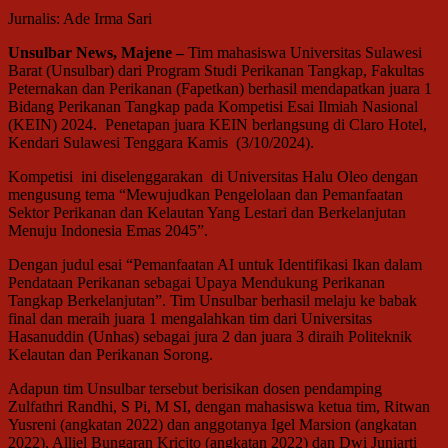
Jurnalis: Ade Irma Sari
Unsulbar News, Majene –
Tim mahasiswa Universitas Sulawesi
Barat (Unsulbar) dari Program Studi Perikanan Tangkap, Fakultas
Peternakan dan Perikanan (Fapetkan) berhasil mendapatkan juara 1
Bidang Perikanan Tangkap pada Kompetisi Esai Ilmiah Nasional
(KEIN) 2024. Penetapan juara KEIN berlangsung di Claro Hotel,
Kendari Sulawesi Tenggara Kamis (3/10/2024).
Kompetisi ini diselenggarakan di Universitas Halu Oleo dengan
mengusung tema “Mewujudkan Pengelolaan dan Pemanfaatan
Sektor Perikanan dan Kelautan Yang Lestari dan Berkelanjutan
Menuju Indonesia Emas 2045”.
Dengan judul esai “Pemanfaatan AI untuk Identifikasi Ikan dalam
Pendataan Perikanan sebagai Upaya Mendukung Perikanan
Tangkap Berkelanjutan”. Tim Unsulbar berhasil melaju ke babak
final dan meraih juara 1 mengalahkan tim dari Universitas
Hasanuddin (Unhas) sebagai jura 2 dan juara 3 diraih Politeknik
Kelautan dan Perikanan Sorong.
Adapun tim Unsulbar tersebut berisikan dosen pendamping
Zulfathri Randhi, S Pi, M SI, dengan mahasiswa ketua tim, Ritwan
Yusreni (angkatan 2022) dan anggotanya Igel Marsion (angkatan
2022), Alliel Bungaran Kricjto (angkatan 2022) dan Dwi Juniarti