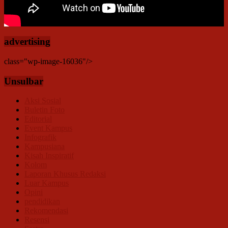
advertising
class="wp-image-16036"/>
Unsulbar
Aksi Sosial
Buletin Foto
Editorial
Event Kampus
Infografik
Kampusiana
Kisah Inspiratif
Kolom
Laporan Khusus Redaksi
Luar Kampus
Opini
pendidikan
Rekomendasi
Resensi