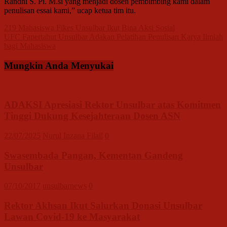
Randhi S. Pi. M.si yang menjadi dosen pembimbing kami dalam
penulisan essai kami,” ucap ketua tim itu.
Navigasi
219 Mahasiswa Fikes Unsulbar Ikut Bina Aksi Sosial
UFC Fapertahut Unsulbar Adakan Pelatihan Penulisan Karya Ilmiah
pos
bagi Mahasiswa
Mungkin Anda Menyukai
ADAKSI Apresiasi Rektor Unsulbar atas Komitmen
Tinggi Dukung Kesejahteraan Dosen ASN
22/07/2025
Nurul Inzana Filail
0
Swasembada Pangan, Kementan Gandeng
Unsulbar
07/10/2017
unsulbarnews
0
Rektor Akhsan Ikut Salurkan Donasi Unsulbar
Lawan Covid-19 ke Masyarakat