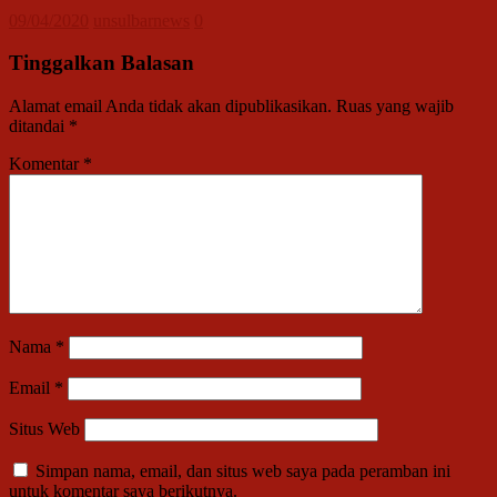
09/04/2020
unsulbarnews
0
Tinggalkan Balasan
Alamat email Anda tidak akan dipublikasikan.
Ruas yang wajib
ditandai
*
Komentar
*
Nama
*
Email
*
Situs Web
Simpan nama, email, dan situs web saya pada peramban ini
untuk komentar saya berikutnya.