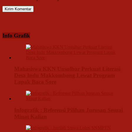
Info Grafik
Mahasiswa KKN Unsulbar Perkuat Literasi
Desa Indu Makkombong Lewat Program
Lapak Baca Sore
Infografik : Referensi Pilihan Jurusan Sesuai
Minat Kalian