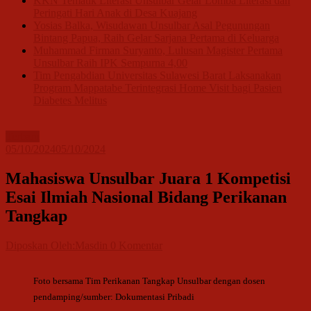
KKN Tematik Literasi Unsulbar Gelar Lomba Literasi dan
Peringati Hari Anak di Desa Kuajang
Yosias Balka, Wisudawan Unsulbar Asal Pegunungan
Bintang Papua, Raih Gelar Sarjana Pertama di Keluarga
Muhammad Firman Suryanto, Lulusan Magister Pertama
Unsulbar Raih IPK Sempurna 4,00
Tim Pengabdian Universitas Sulawesi Barat Laksanakan
Program Mappatabe Terintegrasi Home Visit bagi Pasien
Diabetes Melitus
Terbaru
05/10/2024
05/10/2024
Mahasiswa Unsulbar Juara 1 Kompetisi
Esai Ilmiah Nasional Bidang Perikanan
Tangkap
Diposkan Oleh:Masdin
0 Komentar
Foto bersama Tim Perikanan Tangkap Unsulbar dengan dosen
pendamping/sumber: Dokumentasi Pribadi