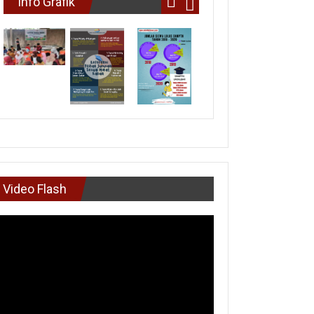
Info Grafik
Video Flash
mutar
deo