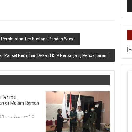
m Pembuatan Teh Kantong Pandan Wangi
Ka
r, Pansel Pemilihan Dekan FISIP Perpanjang Pendaftaran
 Terima
an di Malam Ramah
9
unsulbarnews
0