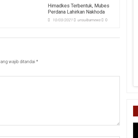
Himadkes Terbentuk, Mubes
Perdana Lahirkan Nakhoda
10/03/2021
unsulbarnews
0
ang wajib ditandai
*
Pe
Vi