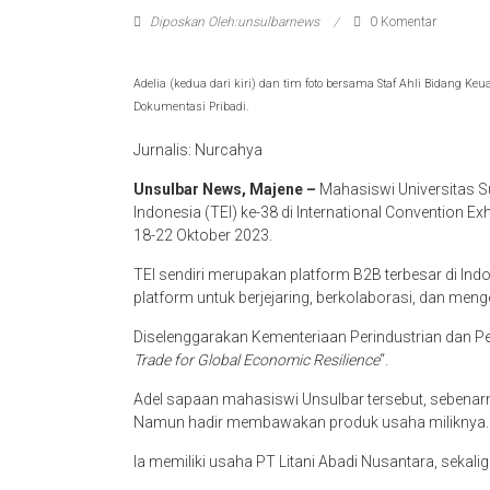
Diposkan Oleh:unsulbarnews
0 Komentar
Adelia (kedua dari kiri) dan tim foto bersama Staf Ahli Bidang K
Dokumentasi Pribadi.
Jurnalis: Nurcahya
Unsulbar News, Majene –
Mahasiswi Universitas Su
Indonesia (TEI) ke-38 di International Convention Ex
18-22 Oktober 2023.
TEI sendiri merupakan platform B2B terbesar di In
platform untuk berjejaring, berkolaborasi, dan men
Diselenggarakan Kementeriaan Perindustrian dan 
Trade for Global Economic Resilience
“.
Adel sapaan mahasiswi Unsulbar tersebut, sebenarn
Namun hadir membawakan produk usaha miliknya.
Ia memiliki usaha PT Litani Abadi Nusantara, seka