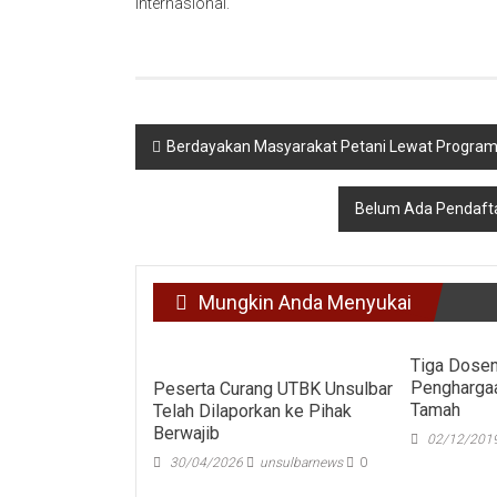
Internasional.
Navigasi
Berdayakan Masyarakat Petani Lewat Progra
pos
Belum Ada Pendafta
Mungkin Anda Menyukai
Tiga Dosen
Pengharga
Peserta Curang UTBK Unsulbar
Tamah
Telah Dilaporkan ke Pihak
Berwajib
02/12/201
30/04/2026
unsulbarnews
0