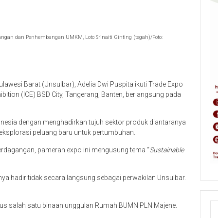
euangan dan Penhembangan UMKM, Loto Srinaiti Ginting (tegah)/Foto:
lawesi Barat (Unsulbar), Adelia Dwi Puspita ikuti Trade Expo
hibition (ICE) BSD City, Tangerang, Banten, berlangsung pada
donesia dengan menghadirkan tujuh sektor produk diantaranya
geksplorasi peluang baru untuk pertumbuhan.
Perdagangan, pameran expo ini mengusung tema “
Sustainable
ya hadir tidak secara langsung sebagai perwakilan Unsulbar.
ligus salah satu binaan unggulan Rumah BUMN PLN Majene.