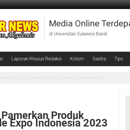
Media Online Terdep
di Universitas Sulawesi Barat
an
Laporan Khusus Redaksi
Kolom
Sastra
Tips
 Gelar Lomba Literasi dan Peringati Hari Anak di Desa Kuajang
 Pamerkan Produk
de Expo Indonesia 2023