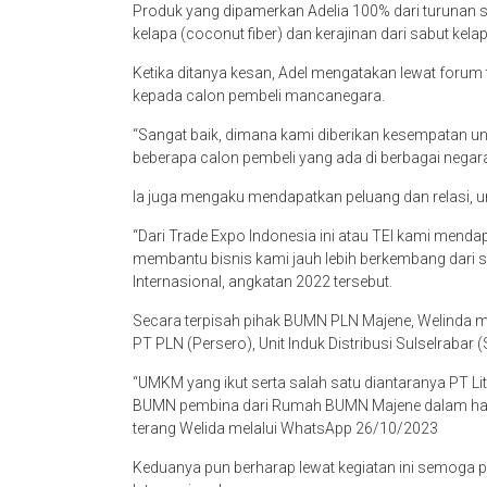
Produk yang dipamerkan Adelia 100% dari turunan sa
kelapa (coconut fiber) dan kerajinan dari sabut kelap
Ketika ditanya kesan, Adel mengatakan lewat foru
kepada calon pembeli mancanegara.
“Sangat baik, dimana kami diberikan kesempatan 
beberapa calon pembeli yang ada di berbagai nega
Ia juga mengaku mendapatkan peluang dan relasi, u
“Dari Trade Expo Indonesia ini atau TEI kami mend
membantu bisnis kami jauh lebih berkembang dari
Internasional, angkatan 2022 tersebut.
Secara terpisah pihak BUMN PLN Majene, Welinda me
PT PLN (Persero), Unit Induk Distribusi Sulselrabar 
“UMKM yang ikut serta salah satu diantaranya PT Lit
BUMN pembina dari Rumah BUMN Majene dalam hal ini
terang Welida melalui WhatsApp 26/10/2023
Keduanya pun berharap lewat kegiatan ini semoga 