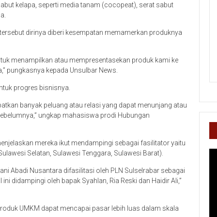
but kelapa, seperti media tanam (cocopeat), serat sabut
a.
m tersebut dirinya diberi kesempatan memamerkan produknya
untuk menampilkan atau mempresentasekan produk kami ke
ra,” pungkasnya kepada Unsulbar News.
ntuk progres bisnisnya.
apatkan banyak peluang atau relasi yang dapat menunjang atau
 sebelumnya,” ungkap mahasiswa prodi Hubungan
njelaskan mereka ikut mendampingi sebagai fasilitator yaitu
(Sulawesi Selatan, Sulawesi Tenggara, Sulawesi Barat).
Pe
Vi
ani Abadi Nusantara difasilitasi oleh PLN Sulselrabar sebagai
 didampingi oleh bapak Syahlan, Ria Reski dan Haidir Ali,”
produk UMKM dapat mencapai pasar lebih luas dalam skala