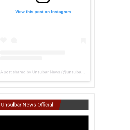
View this post on Instagram
A post shared by Unsulbar News (@unsulbarnews)
Unsulbar News Official
mutar
deo