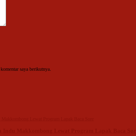
 komentar saya berikutnya.
sa Indu Makkombong Lewat Program Lapak Baca Sor