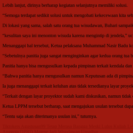
Lebih lanjut, dirinya berharap kegiatan selanjutnya memiliki solusi.
“Semoga terdapat sedikit solusi untuk mengobati kekecewaan kita seba
Di lokasi yang sama, salah satu orang tua wisudawan, Buhari sampaika
“kesulitan saya ini menonton wisuda karena mengintip di jendela,” u
Menanggapi hal tersebut, Ketua pelaksana Muhammad Nasir Badu konfi
“Sebetulnya panitia juga sangat menginginkan agar kedua orang tua 
Panitia hanya bisa mengusulkan kepada pimpinan terkait kendala dan l
“Bahwa panitia hanya mengusulkan namun Keputusan ada di pimpin
Ia juga menanggapi terkait keluhan atas tidak tersedianya layar proyek
“Terkait dengan layar proyektor sudah kami diskusikan, namun tidak e
Ketua LPPM tersebut berharap, saat mengajukan usulan tersebut dapa
“Tentu saja akan diterimanya usulan ini,” tuturnya.
Navigasi
Tiktokers Agustusan99 Tetap Merasa Bangga Meski Lulus Kuliah L
Anggota DPRD Majene Jadi Wisudawan Unsulbar