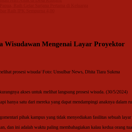
ngati Hari Anak di Desa Kuajang
apua, Raih Gelar Sarjana Pertama di Keluarga
bar Raih IPK Sempurna 4,00
a Wisudawan Mengenai Layar Proyektor
elihat prosesi wisuda/ Foto: Unsulbar News, Dhita Tiara Sukma
urangnya akses untuk melihat langsung prosesi wisuda. (30/5/2024)
tetapi hanya satu dari mereka yang dapat mendampingi anaknya dalam r
entari pihak kampus yang tidak menyediakan fasilitas sebuah layar
kan, dan ini adalah waktu paling membahagiakan kalau kedua orang tua