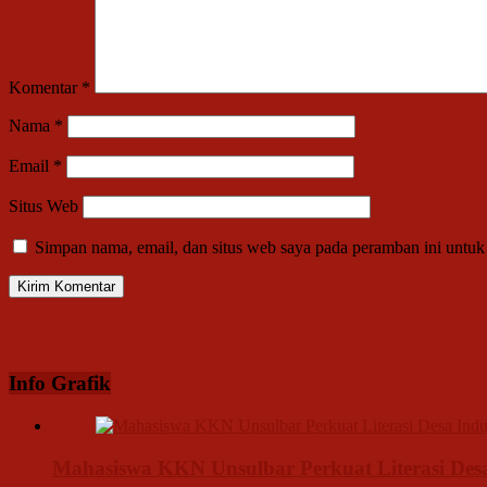
Komentar
*
Nama
*
Email
*
Situs Web
Simpan nama, email, dan situs web saya pada peramban ini untuk
Info Grafik
Mahasiswa KKN Unsulbar Perkuat Literasi De