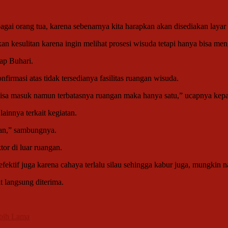
gai orang tua, karena sebenarnya kita harapkan akan disediakan layar p
n kesulitan karena ingin melihat prosesi wisuda tetapi hanya bisa meng
cap Buhari.
rmasi atas tidak tersedianya fasilitas ruangan wisuda.
bisa masuk namun terbatasnya ruangan maka hanya satu,” ucapnya kepa
ainnya terkait kegiatan.
an,” sambungnya.
tor di luar ruangan.
fektif juga karena cahaya terlalu silau sehingga kabur juga, mungkin n
t langsung diterima.
ebih Lama