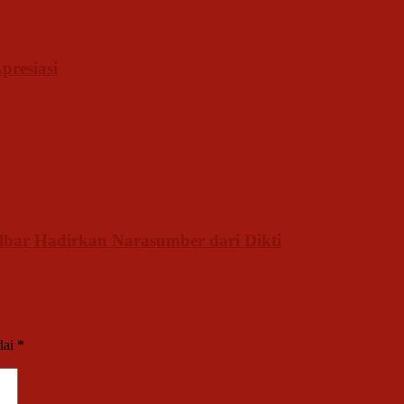
presiasi
lbar Hadirkan Narasumber dari Dikti
dai
*