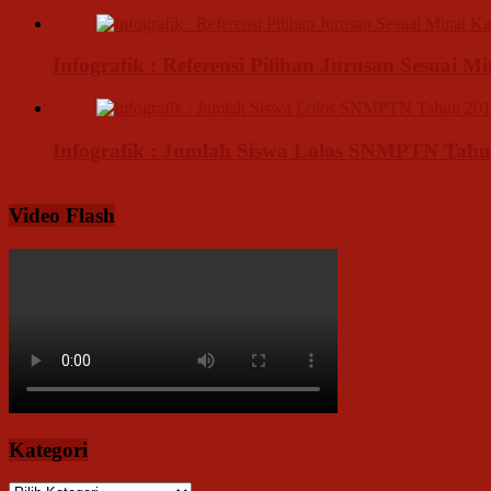
Infografik : Referensi Pilihan Jurusan Sesuai M
Infografik : Jumlah Siswa Lolos SNMPTN Tahu
Video Flash
Kategori
Kategori