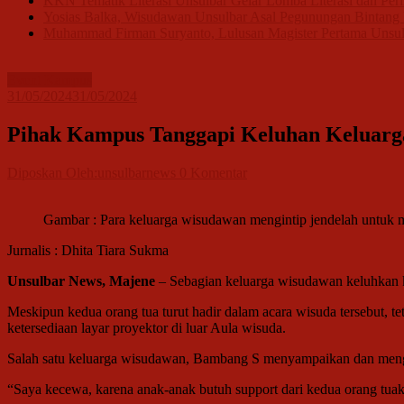
KKN Tematik Literasi Unsulbar Gelar Lomba Literasi dan Peri
Yosias Balka, Wisudawan Unsulbar Asal Pegunungan Bintang P
Muhammad Firman Suryanto, Lulusan Magister Pertama Unsul
Event Kampus
31/05/2024
31/05/2024
Pihak Kampus Tanggapi Keluhan Keluarg
Diposkan Oleh:unsulbarnews
0 Komentar
Gambar : Para keluarga wisudawan mengintip jendelah untuk m
Jurnalis : Dhita Tiara Sukma
Unsulbar News, Majene
– Sebagian keluarga wisudawan keluhkan k
Meskipun kedua orang tua turut hadir dalam acara wisuda tersebut, 
ketersediaan layar proyektor di luar Aula wisuda.
Salah satu keluarga wisudawan, Bambang S menyampaikan dan mengom
“Saya kecewa, karena anak-anak butuh support dari kedua orang tua