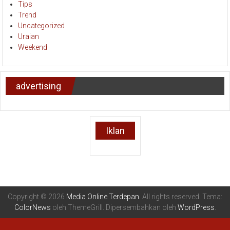
Tips
Trend
Uncategorized
Uraian
Weekend
advertising
Iklan
Copyright © 2026
Media Online Terdepan
. All rights reserved. Tema:
ColorNews
oleh ThemeGrill. Dipersembahkan oleh
WordPress
.