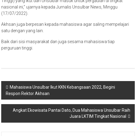
Tinggi) yang ikut dan Unsulbar masuk untuk pergaulan di tingkat
nasional ini,” ujarnya kepada Jurnalis Unsulbar News, Minggu
(17/07/2022).
Akhsan juga berpesan kepada mahasiswa agar saling mempelajari
satu dengan yang lain.
Baik dari sisi masyarakat dan juga sesama mahasiswa tiap
perguruan tinggi.
Navigasi
Mahasiswa Unsulbar Ikut KKN Kebangsaan 2022, Begini
Respon Rektor Akhsan
pos
Angkat Ekowisata Pantai Dato, Dua Mahasiswa Unsulbar Raih
Juara LKTIM Tingkat Nasional