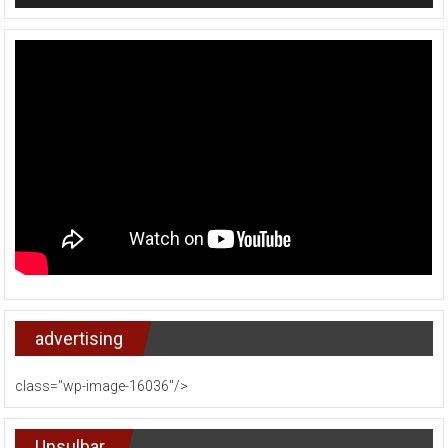
advertising
class="wp-image-16036"/>
Unsulbar