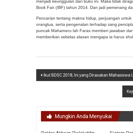
menjadi keunggulan dari buku ini. Maka tidak diraguk
Book Fair (IBF) tahun 2014. Dan jadi pemenang d
Pencarian tentang makna hidup, perjuangan untu
orangtua, serta pengenalan terhadap sang pencipta
puncak Mahameru lah Faras memberi jawaban dari 
memberikan sebelas alasan mengapa ia harus shol
Navigasi
Ikut BDSC 2018, Ini yang Dirasakan Mahasiswa U
pos
Kej
Mungkin Anda Menyukai