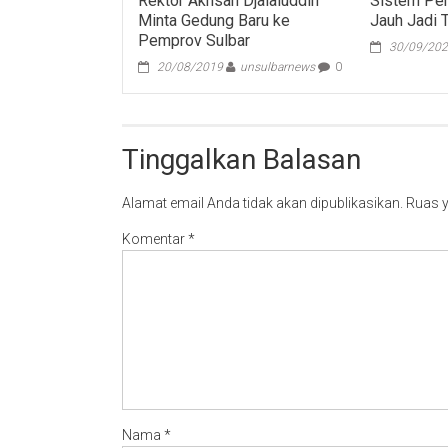
Rektor Akhsan Djalaluddin
Sistem Pem
Minta Gedung Baru ke
Jauh Jadi 
Pemprov Sulbar
30/09/20
20/08/2019
unsulbarnews
0
Tinggalkan Balasan
Alamat email Anda tidak akan dipublikasikan.
Ruas y
Komentar
*
Nama
*