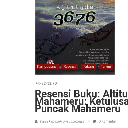
Kampusiana
Resensi
Terbaru
Terkini
14/12/2018
Resensi Buku: Altit
Mahameru: Ketulusa
Puncak Mahameru
Diposkan Oleh:unsulbarnews
0 Komentar