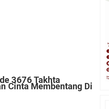
ude 3676 Takhta
n Cinta Membentang Di