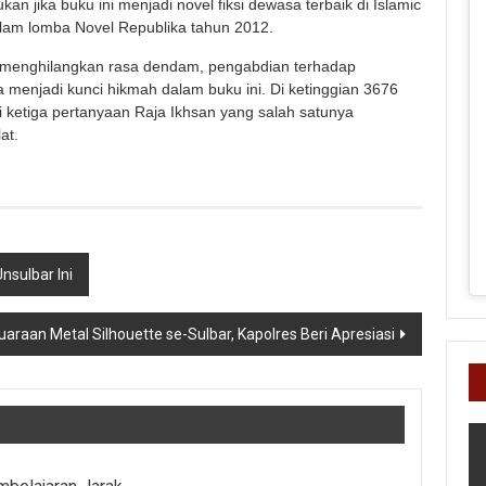
an jika buku ini menjadi novel fiksi dewasa terbaik di Islamic
alam lomba Novel Republika tahun 2012.
k menghilangkan rasa dendam, pengabdian terhadap
 menjadi kunci hikmah dalam buku ini. Di ketinggian 3676
ketiga pertanyaan Raja Ikhsan yang salah satunya
at.
nsulbar Ini
uaraan Metal Silhouette se-Sulbar, Kapolres Beri Apresiasi