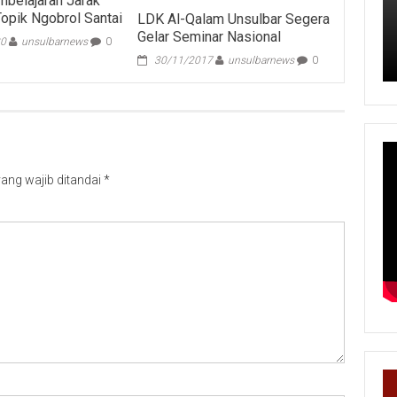
belajaran Jarak
Topik Ngobrol Santai
LDK Al-Qalam Unsulbar Segera
Gelar Seminar Nasional
20
unsulbarnews
0
30/11/2017
unsulbarnews
0
ang wajib ditandai
*