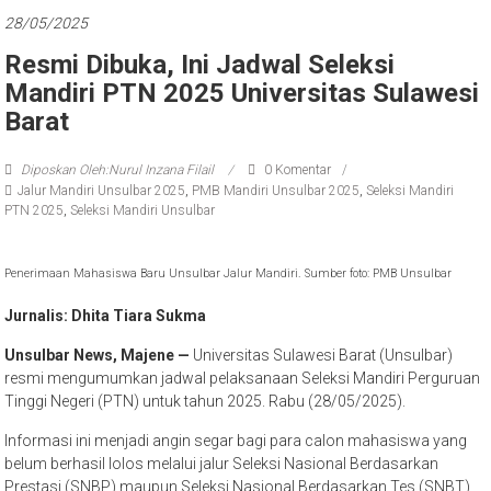
28/05/2025
Resmi Dibuka, Ini Jadwal Seleksi
Mandiri PTN 2025 Universitas Sulawesi
Barat
Diposkan Oleh:Nurul Inzana Filail
0 Komentar
Jalur Mandiri Unsulbar 2025
,
PMB Mandiri Unsulbar 2025
,
Seleksi Mandiri
PTN 2025
,
Seleksi Mandiri Unsulbar
Penerimaan Mahasiswa Baru Unsulbar Jalur Mandiri. Sumber foto: PMB Unsulbar
Jurnalis: Dhita Tiara Sukma
Unsulbar News, Majene —
Universitas Sulawesi Barat (Unsulbar)
resmi mengumumkan jadwal pelaksanaan Seleksi Mandiri Perguruan
Tinggi Negeri (PTN) untuk tahun 2025. Rabu (28/05/2025).
Informasi ini menjadi angin segar bagi para calon mahasiswa yang
belum berhasil lolos melalui jalur Seleksi Nasional Berdasarkan
Prestasi (SNBP) maupun Seleksi Nasional Berdasarkan Tes (SNBT).