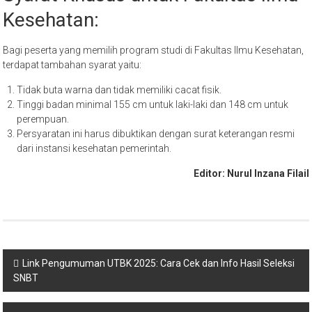
Kesehatan:
Bagi peserta yang memilih program studi di Fakultas Ilmu Kesehatan,
terdapat tambahan syarat yaitu:
Tidak buta warna dan tidak memiliki cacat fisik.
Tinggi badan minimal 155 cm untuk laki-laki dan 148 cm untuk
perempuan.
Persyaratan ini harus dibuktikan dengan surat keterangan resmi
dari instansi kesehatan pemerintah.
Editor: Nurul Inzana Filail
Navigasi
Link Pengumuman UTBK 2025: Cara Cek dan Info Hasil Seleksi
SNBT
pos