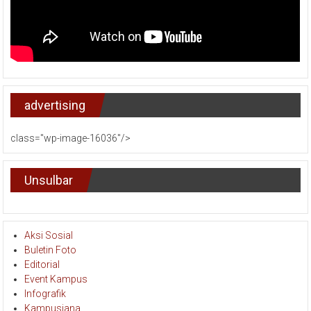
advertising
class="wp-image-16036"/>
Unsulbar
Aksi Sosial
Buletin Foto
Editorial
Event Kampus
Infografik
Kampusiana