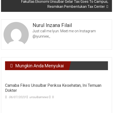
Fakultas Ekonomi Unsulbar Gelar Tax Goes To Campus,
Resmikan Pembentukan Tax Center
Nurul Inzana Filail
Just call me Iyun. Meet me on Instagram
@iyunniee_
Mungkin Anda Menyukai
Camaba Fikes Unsulbar Periksa Kesehatan, Ini Temuan
Dokter
06/07/2023
unsulbarnews
0