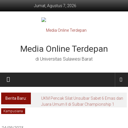
Lompat
Jumat, Agustus 7, 2026
ke
konten
Media Online Terdepan
di Universitas Sulawesi Barat
Berita Baru:
UKM Pencak Silat Unsulbar Sabet 6 Emas dan
Juara Umum II di Sulbar Championship 1
Kampusiana
24/09/2023