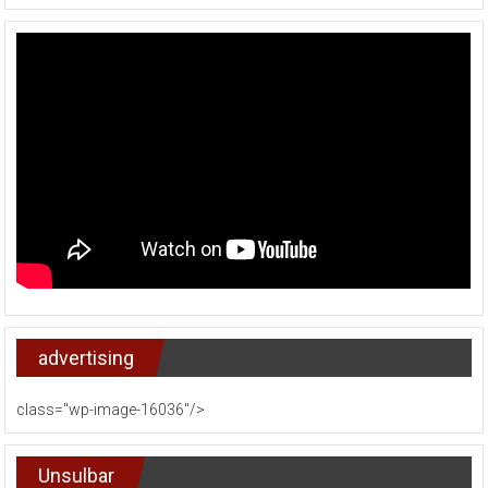
advertising
class="wp-image-16036"/>
Unsulbar