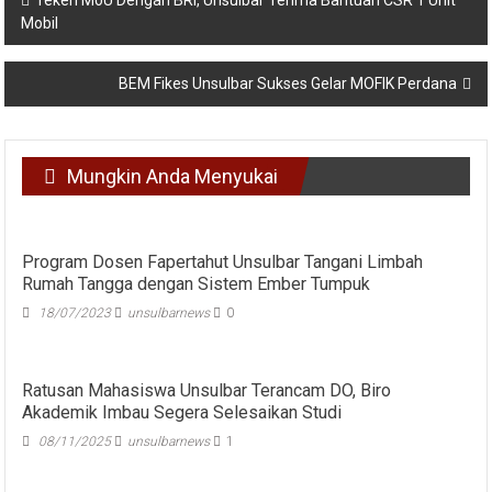
Teken MoU Dengan BRI, Unsulbar Terima Bantuan CSR 1 Unit
Mobil
pos
BEM Fikes Unsulbar Sukses Gelar MOFIK Perdana
Mungkin Anda Menyukai
Program Dosen Fapertahut Unsulbar Tangani Limbah
Rumah Tangga dengan Sistem Ember Tumpuk
18/07/2023
unsulbarnews
0
Ratusan Mahasiswa Unsulbar Terancam DO, Biro
Akademik Imbau Segera Selesaikan Studi
08/11/2025
unsulbarnews
1