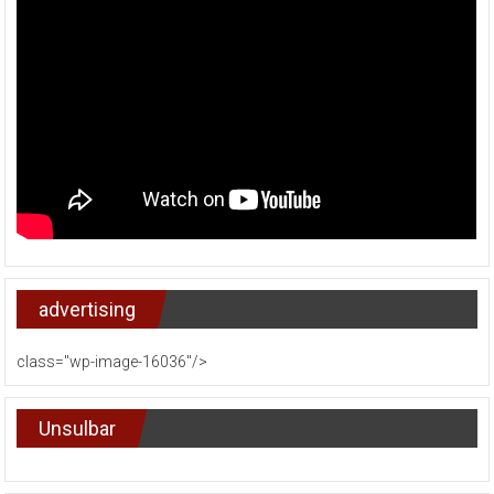
advertising
class="wp-image-16036"/>
Unsulbar