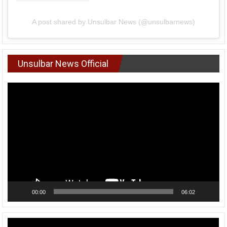
A post shared by Unsulbar News (@unsulbarnews)
Unsulbar News Official
Pemutar
Video
00:00
06:02