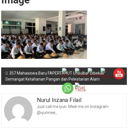
Image
Navigasi
357 Mahasiswa Baru FAPERTAHUT Unsulbar Dibekali
Semangat Ketahanan Pangan dan Pelestarian Alam
pos
Nurul Inzana Filail
Just call me Iyun. Meet me on Instagram
@iyunniee_