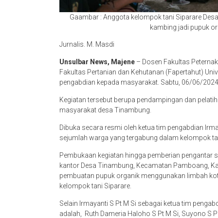
Gaambar : Anggota kelompok tani Siparare Des
kambing jadi pupuk or
Jurnalis. M. Masdi
Unsulbar News, Majene
– Dosen Fakultas Peternak
Fakultas Pertanian dan Kehutanan (Fapertahut) Univ
pengabdian kepada masyarakat. Sabtu, 06/06/2024
Kegiatan tersebut berupa pendampingan dan pelati
masyarakat desa Tinambung.
Dibuka secara resmi oleh ketua tim pengabdian Irmaya
sejumlah warga yang tergabung dalam kelompok ta
Pembukaan kegiatan hingga pemberian pengantar se
kantor Desa Tinambung, Kecamatan Pamboang, Kab
pembuatan pupuk organik menggunakan limbah koto
kelompok tani Siparare.
Selain Irmayanti S Pt M Si sebagai ketua tim pengab
adalah, Ruth Dameria Haloho S Pt M Si, Suyono S P