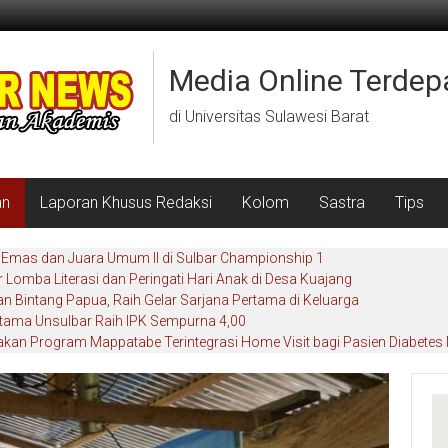
Media Online Terdep
di Universitas Sulawesi Barat
an
Laporan Khusus Redaksi
Kolom
Sastra
Tips
6 Emas dan Juara Umum II di Sulbar Championship 1
r Lomba Literasi dan Peringati Hari Anak di Desa Kuajang
 Bintang Papua, Raih Gelar Sarjana Pertama di Keluarga
tama Unsulbar Raih IPK Sempurna 4,00
kan Program Mappatabe Terintegrasi Home Visit bagi Pasien Diabetes 