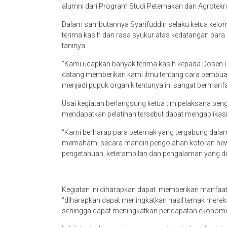
alumni dari Program Studi Peternakan dan Agrotekn
Dalam sambutannya Syarifuddin selaku ketua kel
terima kasih dan rasa syukur atas kedatangan par
taninya.
“Kami ucapkan banyak terima kasih kepada Dosen Uni
datang memberikan kami ilmu tentang cara pembuat
menjadi pupuk organik tentunya ini sangat bermanfa
Usai kegiatan berlangsung ketua tim pelaksana peng
mendapatkan pelatihan tersebut dapat mengaplikasik
“Kami berharap para peternak yang tergabung dalam 
memahami secara mandiri pengolahan kotoran hew
pengetahuan, keterampilan dan pengalaman yang dipe
Kegiatan ini diharapkan dapat memberikan manfaat
“diharapkan dapat meningkatkan hasil ternak merek
sehingga dapat meningkatkan pendapatan ekonomi