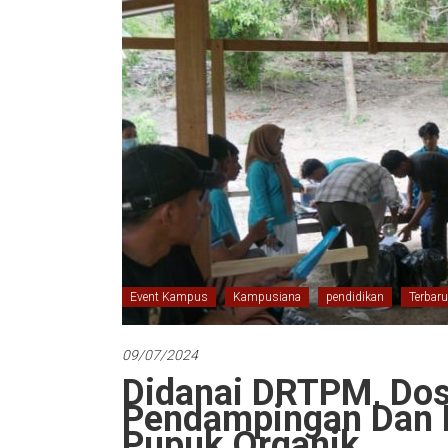
Event Kampus
Kampusiana
pendidikan
Terbaru
09/07/2024
Didanai DRTPM, Dos
Pendampingan Dan 
Pupuk Organik