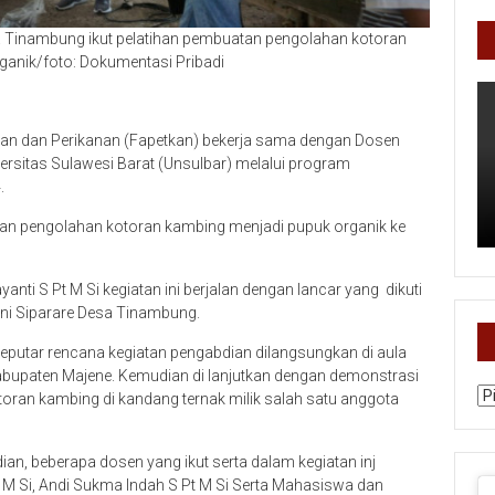
a Tinambung ikut pelatihan pembuatan pengolahan kotoran
ganik/foto: Dokumentasi Pribadi
an dan Perikanan (Fapetkan) bekerja sama dengan Dosen
ersitas Sulawesi Barat (Unsulbar) melalui program
.
han pengolahan kotoran kambing menjadi pupuk organik ke
nti S Pt M Si kegiatan ini berjalan dengan lancar yang dikuti
ni Siparare Desa Tinambung.
putar rencana kegiatan pengabdian dilangsungkan di aula
upaten Majene. Kemudian di lanjutkan dengan demonstrasi
Ka
ran kambing di kandang ternak milik salah satu anggota
dian, beberapa dosen yang ikut serta dalam kegiatan inj
 M Si, Andi Sukma Indah S Pt M Si Serta Mahasiswa dan