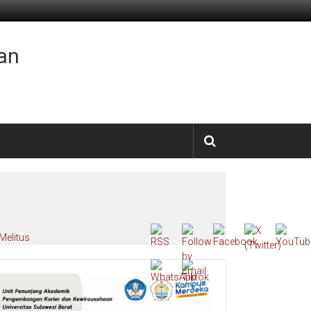
an
Melitus