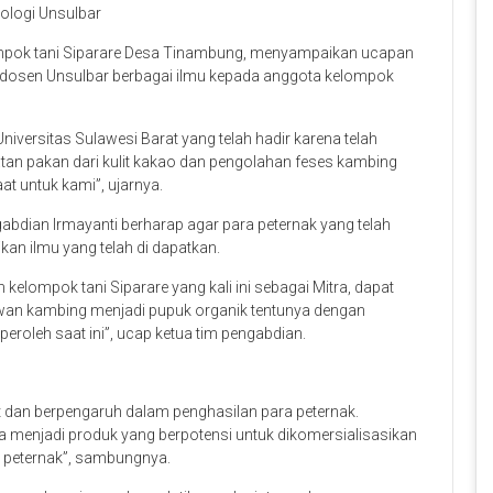
ologi Unsulbar
ompok tani Siparare Desa Tinambung, menyampaikan ucapan
a dosen Unsulbar berbagai ilmu kepada anggota kelompok
versitas Sulawesi Barat yang telah hadir karena telah
an pakan dari kulit kakao dan pengolahan feses kambing
at untuk kami”, ujarnya.
abdian Irmayanti berharap agar para peternak yang telah
an ilmu yang telah di dapatkan.
kelompok tani Siparare yang kali ini sebagai Mitra, dapat
an kambing menjadi pupuk organik tentunya dengan
roleh saat ini”, ucap ketua tim pengabdian.
 dan berpengaruh dalam penghasilan para peternak.
a menjadi produk yang berpotensi untuk dikomersialisasikan
 peternak”, sambungnya.