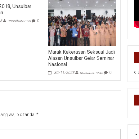
2018, Unsulbar
an
18
unsulbarnews
0
Marak Kekerasan Seksual Jadi
Alasan Unsulbar Gelar Seminar
Nasional
cl
30/11/2023
unsulbarnews
0
ang wajib ditandai
*