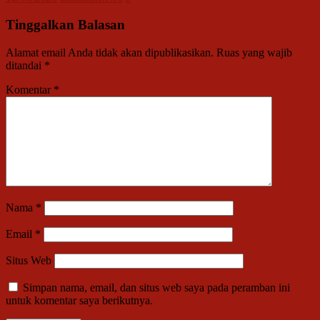
Tinggalkan Balasan
Alamat email Anda tidak akan dipublikasikan.
Ruas yang wajib
ditandai
*
Komentar
*
Nama
*
Email
*
Situs Web
Simpan nama, email, dan situs web saya pada peramban ini
untuk komentar saya berikutnya.