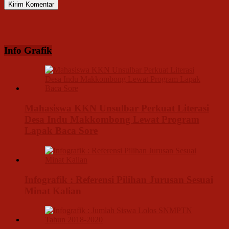
Info Grafik
Mahasiswa KKN Unsulbar Perkuat Literasi
Desa Indu Makkombong Lewat Program
Lapak Baca Sore
Infografik : Referensi Pilihan Jurusan Sesuai
Minat Kalian