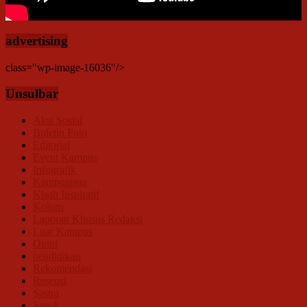
advertising
class="wp-image-16036"/>
Unsulbar
Aksi Sosial
Buletin Foto
Editorial
Event Kampus
Infografik
Kampusiana
Kisah Inspiratif
Kolom
Laporan Khusus Redaksi
Luar Kampus
Opini
pendidikan
Rekomendasi
Resensi
Sastra
Sosok