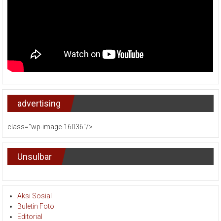
advertising
class="wp-image-16036"/>
Unsulbar
Aksi Sosial
Buletin Foto
Editorial
Event Kampus