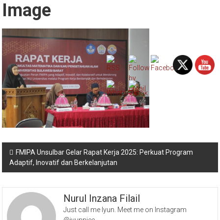
Image
Navigasi
FMIPA Unsulbar Gelar Rapat Kerja 2025: Perkuat Program
Adaptif, Inovatif dan Berkelanjutan
pos
Nurul Inzana Filail
Just call me Iyun. Meet me on Instagram
@iyunniee_