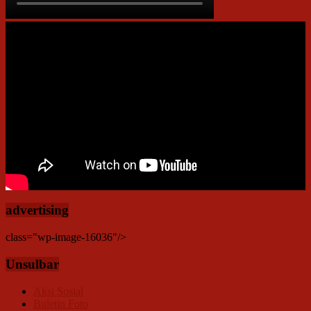
advertising
class="wp-image-16036"/>
Unsulbar
Aksi Sosial
Buletin Foto