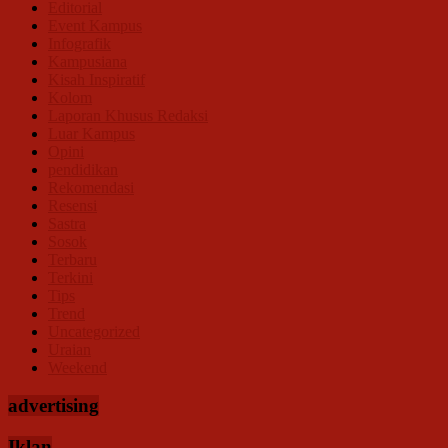
Editorial
Event Kampus
Infografik
Kampusiana
Kisah Inspiratif
Kolom
Laporan Khusus Redaksi
Luar Kampus
Opini
pendidikan
Rekomendasi
Resensi
Sastra
Sosok
Terbaru
Terkini
Tips
Trend
Uncategorized
Uraian
Weekend
advertising
Iklan