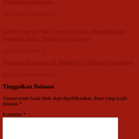
Protokol Kesehatan
20/07/2020
unsulbarnews
0
UKM Pencak Silat Unsulbar Buka Pendaftaran
Anggota Baru, Berikut Syaratnya!
14/04/2025
Masdin
0
Secercah Harapan di Milad ke-6 Himagri Unsulbar
02/11/2019
unsulbarnews
0
Tinggalkan Balasan
Alamat email Anda tidak akan dipublikasikan.
Ruas yang wajib
ditandai
*
Komentar
*