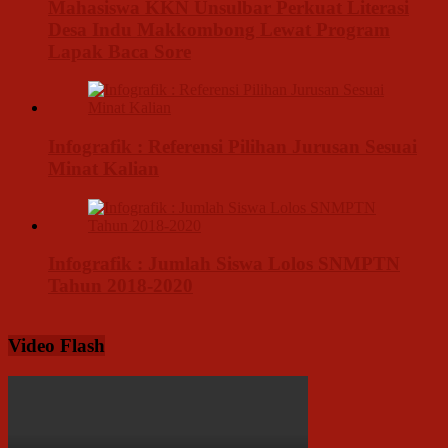
Mahasiswa KKN Unsulbar Perkuat Literasi
Desa Indu Makkombong Lewat Program
Lapak Baca Sore
Infografik : Referensi Pilihan Jurusan Sesuai
Minat Kalian
Infografik : Jumlah Siswa Lolos SNMPTN
Tahun 2018-2020
Video Flash