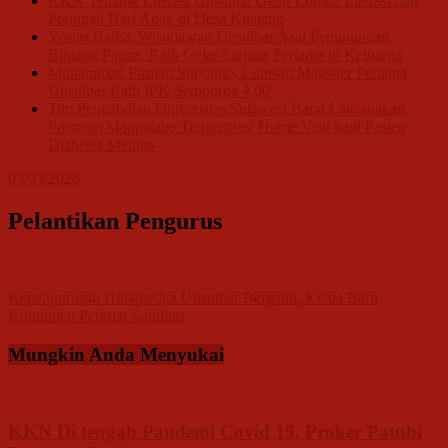
KKN Tematik Literasi Unsulbar Gelar Lomba Literasi dan
Peringati Hari Anak di Desa Kuajang
Yosias Balka, Wisudawan Unsulbar Asal Pegunungan
Bintang Papua, Raih Gelar Sarjana Pertama di Keluarga
Muhammad Firman Suryanto, Lulusan Magister Pertama
Unsulbar Raih IPK Sempurna 4,00
Tim Pengabdian Universitas Sulawesi Barat Laksanakan
Program Mappatabe Terintegrasi Home Visit bagi Pasien
Diabetes Melitus
03/03/2026
Pelantikan Pengurus
Navigasi
Kepengurusan Himapedka Unsulbar Berganti, Ketua Baru
Komitmen Perkuat Soliditas
pos
Mungkin Anda Menyukai
KKN Di tengah Pandemi Covid 19, Proker Patuhi