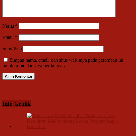
Nama
*
Email
*
Situs Web
Simpan nama, email, dan situs web saya pada peramban ini
untuk komentar saya berikutnya.
Info Grafik