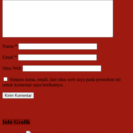
Nama
*
Email
*
Situs Web
Simpan nama, email, dan situs web saya pada peramban ini
untuk komentar saya berikutnya.
Info Grafik