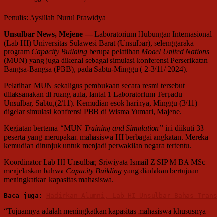
Penulis: Aysillah Nurul Prawidya
Unsulbar News, Mejene —
Laboratorium Hubungan Internasional
(Lab HI) Universitas Sulawesi Barat (Unsulbar), selenggaraka
program
Capacity Building
berupa pelatihan
Model United Nations
(MUN) yang juga dikenal sebagai simulasi konferensi Perserikatan
Bangsa-Bangsa (PBB), pada Sabtu-Minggu ( 2-3/11/ 2024).
Pelatihan MUN sekaligus pembukaan secara resmi tersebut
dilaksanakan di ruang aula, lantai 1 Laboratorium Terpadu
Unsulbar, Sabtu,(2/11). Kemudian esok harinya, Minggu (3/11)
digelar simulasi konfrensi PBB di Wisma Yumari, Majene.
Kegiatan bertema
“
MUN
Training and Simulation”
ini diikuti 33
peserta yang merupakan mahasiswa HI berbagai angkatan. Mereka
kemudian ditunjuk untuk menjadi perwakilan negara tertentu.
Koordinator Lab HI Unsulbar, Sriwiyata Ismail Z SIP M BA MSc
menjelaskan bahwa
Capacity Building
yang diadakan bertujuan
meningkatkan kapasitas mahasiswa.
Baca juga: 
Hadirkan Alumni, Lab HI Unsulbar Bahas Trans
“Tujuannya adalah meningkatkan kapasitas mahasiswa khususnya