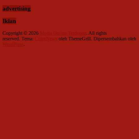
advertising
Iklan
Copyright © 2026
Media Online Terdepan
. All rights
reserved. Tema:
ColorNews
oleh ThemeGrill. Dipersembahkan oleh
WordPress
.