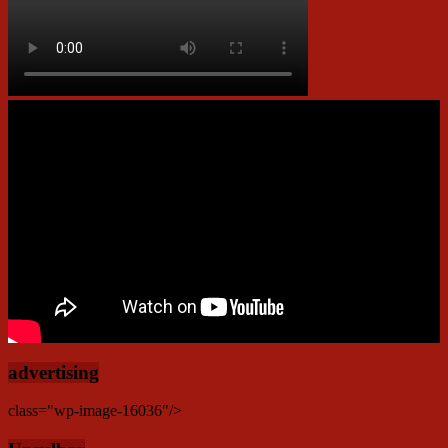
advertising
class="wp-image-16036"/>