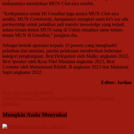
kedepannya mendirikan MUN
Club
-nya sendiri,
“Kedepannya untuk HI Unsulbar juga punya MUN
Club
-nya
sendiri, MUN
Community
, harapannya mungkin nanti
let’s say
ada
partnertship
untuk pelatihan jadi transfer
knowledge
yang terjadi
antara teman-teman MUN yang di Unhas misalnya sama teman-
teman MUN di Unsulbar,” pungkas dia.
Sebagai bentuk apresiasi kepada 33 peserta yang menghadiri
pelatihan dan simulasi, panitia pelaksana memberikan beberapa
kategori penghargaan.
Best Delegation
oleh Mulky angkatan 2022,
Best Speaker
oleh Ryan Fikri Maulana angkatan 2023,
Best
Costume
oleh Muhammad Rifaldi. B angkatan 2023 dan Maharani
Sapri angkatan 2022.
Editor: Jurlian
Navigasi
Puisi: Jiwa yang Berkelana
Pansel Kantongi 3 Nama Pendaftar Calon Dekan Fisiphum
pos
Unsulbar
Mungkin Anda Menyukai