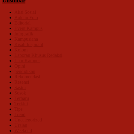
Unsulbar
Aksi Sosial
Buletin Foto
Editorial
Event Kampus
Infografik
Kampusiana
Kisah Inspiratif
Kolom
Laporan Khusus Redaksi
Luar Kampus
Opini
pendidikan
Rekomendasi
Resensi
Sastra
Sosok
Terbaru
Terkini
Tips
Trend
Uncategorized
Uraian
Weekend