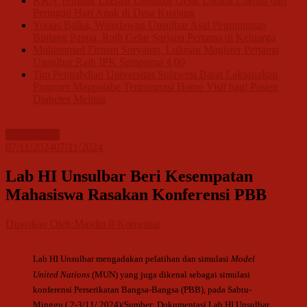
KKN Tematik Literasi Unsulbar Gelar Lomba Literasi dan
Peringati Hari Anak di Desa Kuajang
Yosias Balka, Wisudawan Unsulbar Asal Pegunungan
Bintang Papua, Raih Gelar Sarjana Pertama di Keluarga
Muhammad Firman Suryanto, Lulusan Magister Pertama
Unsulbar Raih IPK Sempurna 4,00
Tim Pengabdian Universitas Sulawesi Barat Laksanakan
Program Mappatabe Terintegrasi Home Visit bagi Pasien
Diabetes Melitus
Kampusiana
07/11/2024
07/11/2024
Lab HI Unsulbar Beri Kesempatan
Mahasiswa Rasakan Konferensi PBB
Diposkan Oleh:Masdin
0 Komentar
Lab HI Unsulbar mengadakan pelatihan dan simulasi
Model
United Nations
(MUN) yang juga dikenal sebagai simulasi
konferensi Perserikatan Bangsa-Bangsa (PBB), pada Sabtu-
Minggu ( 2-3/11/ 2024)/Sumber: Dokumentasi Lab HI Unsulbar