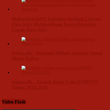
Mahasiswa KKN Unsulbar Perkuat Literasi
Desa Indu Makkombong Lewat Program
Lapak Baca Sore
Infografik : Referensi Pilihan Jurusan Sesuai
Minat Kalian
Infografik : Jumlah Siswa Lolos SNMPTN
Tahun 2018-2020
Video Flash