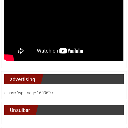
advertising
class="wp-image-16036"/>
Unsulbar