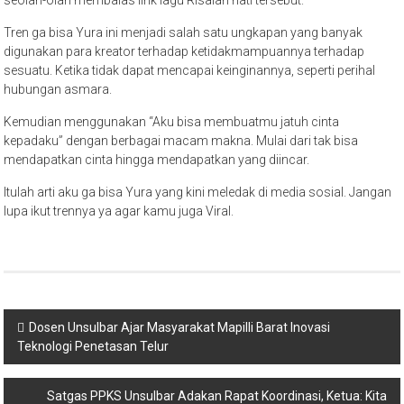
seolah-olah membalas lirik lagu Risalah hati tersebut.
Tren ga bisa Yura ini menjadi salah satu ungkapan yang banyak
digunakan para kreator terhadap ketidakmampuannya terhadap
sesuatu. Ketika tidak dapat mencapai keinginannya, seperti perihal
hubungan asmara.
Kemudian menggunakan “Aku bisa membuatmu jatuh cinta
kepadaku” dengan berbagai macam makna. Mulai dari tak bisa
mendapatkan cinta hingga mendapatkan yang diincar.
Itulah arti aku ga bisa Yura yang kini meledak di media sosial. Jangan
lupa ikut trennya ya agar kamu juga Viral.
Navigasi
Dosen Unsulbar Ajar Masyarakat Mapilli Barat Inovasi
Teknologi Penetasan Telur
pos
Satgas PPKS Unsulbar Adakan Rapat Koordinasi, Ketua: Kita