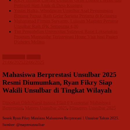
KKN Tematik Literasi Unsulbar Gelar Lomba Literasi dan
Peringati Hari Anak di Desa Kuajang
Yosias Balka, Wisudawan Unsulbar Asal Pegunungan
Bintang Papua, Raih Gelar Sarjana Pertama di Keluarga
Muhammad Firman Suryanto, Lulusan Magister Pertama
Unsulbar Raih IPK Sempurna 4,00
Tim Pengabdian Universitas Sulawesi Barat Laksanakan
Program Mappatabe Terintegrasi Home Visit bagi Pasien
Diabetes Melitus
Kampusiana
Terbaru
21/06/2025
22/06/2025
Mahasiswa Berprestasi Unsulbar 2025
Resmi Diumumkan, Ryan Fikry Siap
Wakili Unsulbar di Tingkat Wilayah
Diposkan Oleh:Nurul Inzana Filail
0 Komentar
Mahasiswa
Berprestasi
,
Mapres Unsulbar 2025
,
Pilmapres Unsulbar 2025
Sosok Ryan Fikry Maulana Mahasiswa Berprestasi 1 Unsubar Tahun 2025.
Sumber: @mapresunsulbar