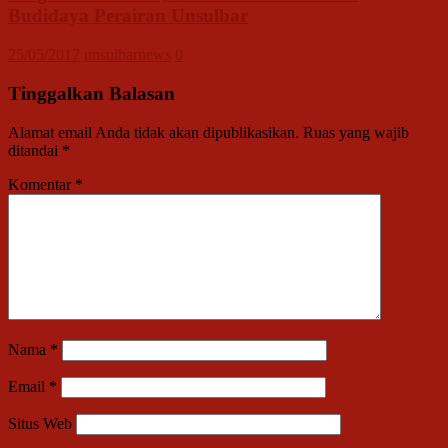
Budidaya Perairan Unsulbar
25/05/2017
unsulbarnews
0
Tinggalkan Balasan
Alamat email Anda tidak akan dipublikasikan.
Ruas yang wajib
ditandai
*
Komentar
*
Nama
*
Email
*
Situs Web