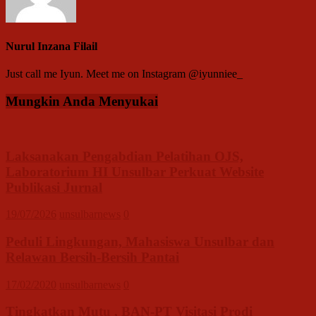
Nurul Inzana Filail
Just call me Iyun. Meet me on Instagram @iyunniee_
Mungkin Anda Menyukai
Laksanakan Pengabdian Pelatihan OJS,
Laboratorium HI Unsulbar Perkuat Website
Publikasi Jurnal
19/07/2026
unsulbarnews
0
Peduli Lingkungan, Mahasiswa Unsulbar dan
Relawan Bersih-Bersih Pantai
17/02/2020
unsulbarnews
0
Tingkatkan Mutu , BAN-PT Visitasi Prodi