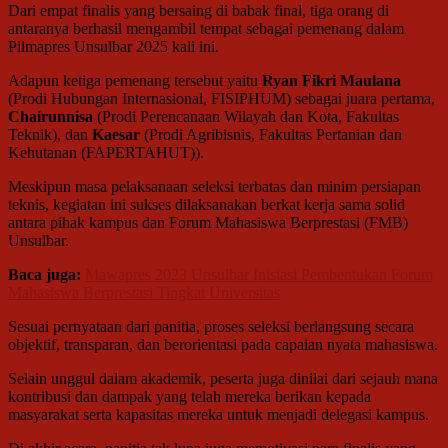
Dari empat finalis yang bersaing di babak final, tiga orang di
antaranya berhasil mengambil tempat sebagai pemenang dalam
Pilmapres Unsulbar 2025 kali ini.
Adapun ketiga pemenang tersebut yaitu
Ryan Fikri Maulana
(Prodi Hubungan Internasional, FISIPHUM) sebagai juara pertama,
Chairunnisa
(Prodi Perencanaan Wilayah dan Kota, Fakultas
Teknik), dan
Kaesar
(Prodi Agribisnis, Fakultas Pertanian dan
Kehutanan (FAPERTAHUT)).
Meskipun masa pelaksanaan seleksi terbatas dan minim persiapan
teknis, kegiatan ini sukses dilaksanakan berkat kerja sama solid
antara pihak kampus dan Forum Mahasiswa Berprestasi (FMB)
Unsulbar.
Baca juga:
Mawapres 2023 Unsulbar Inisiasi Pembentukan Forum
Mahasiswa Berprestasi Tingkat Universitas
Sesuai pernyataan dari panitia, proses seleksi berlangsung secara
objektif, transparan, dan berorientasi pada capaian nyata mahasiswa.
Selain unggul dalam akademik, peserta juga dinilai dari sejauh mana
kontribusi dan dampak yang telah mereka berikan kepada
masyarakat serta kapasitas mereka untuk menjadi delegasi kampus.