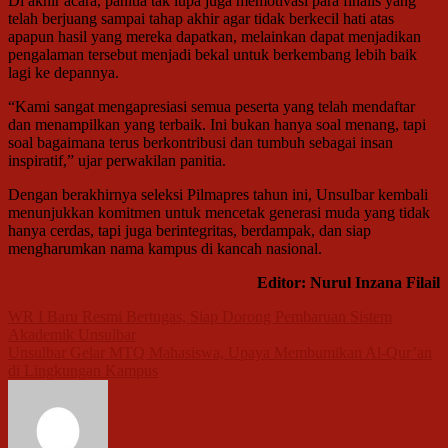
Di akhir acara, panitia tak lupa juga memotivasi para finalis yang
telah berjuang sampai tahap akhir agar tidak berkecil hati atas
apapun hasil yang mereka dapatkan, melainkan dapat menjadikan
pengalaman tersebut menjadi bekal untuk berkembang lebih baik
lagi ke depannya.
“Kami sangat mengapresiasi semua peserta yang telah mendaftar
dan menampilkan yang terbaik. Ini bukan hanya soal menang, tapi
soal bagaimana terus berkontribusi dan tumbuh sebagai insan
inspiratif,” ujar perwakilan panitia.
Dengan berakhirnya seleksi Pilmapres tahun ini, Unsulbar kembali
menunjukkan komitmen untuk mencetak generasi muda yang tidak
hanya cerdas, tapi juga berintegritas, berdampak, dan siap
mengharumkan nama kampus di kancah nasional.
Editor: Nurul Inzana Filail
Navigasi
WR I Baru Resmi Bertugas, Siap Dorong Pembaruan Sistem
Akademik Unsulbar
pos
Unsulbar Gelar MTQ Mahasiswa, Upaya Membumikan Al-Qur’an
di Lingkungan Kampus