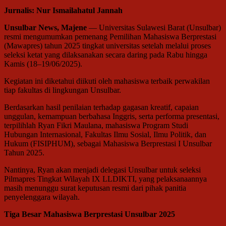
Jurnalis: Nur Ismailahatul Jannah
Unsulbar News, Majene
— Universitas Sulawesi Barat (Unsulbar)
resmi mengumumkan pemenang Pemilihan Mahasiswa Berprestasi
(Mawapres) tahun 2025 tingkat universitas setelah melalui proses
seleksi ketat yang dilaksanakan secara daring pada Rabu hingga
Kamis (18–19/06/2025).
Kegiatan ini diketahui diikuti oleh mahasiswa terbaik perwakilan
tiap fakultas di lingkungan Unsulbar.
Berdasarkan hasil penilaian terhadap gagasan kreatif, capaian
unggulan, kemampuan berbahasa Inggris, serta performa presentasi,
terpilihlah Ryan Fikri Maulana, mahasiswa Program Studi
Hubungan Internasional, Fakultas Ilmu Sosial, Ilmu Politik, dan
Hukum (FISIPHUM), sebagai Mahasiswa Berprestasi I Unsulbar
Tahun 2025.
Nantinya, Ryan akan menjadi delegasi Unsulbar untuk seleksi
Pilmapres Tingkat Wilayah IX LLDIKTI, yang pelaksanaannya
masih menunggu surat keputusan resmi dari pihak panitia
penyelenggara wilayah.
Tiga Besar Mahasiswa Berprestasi Unsulbar 2025