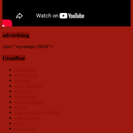
advertising
class="wp-image-16036"/>
Unsulbar
Aksi Sosial
Buletin Foto
Editorial
Event Kampus
Infografik
Kampusiana
Kisah Inspiratif
Kolom
Laporan Khusus Redaksi
Luar Kampus
Opini
pendidikan