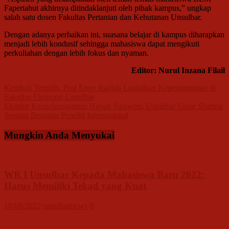
Fapertahut akhirnya ditindaklanjuti oleh pihak kampus,” ungkap
salah satu dosen Fakultas Pertanian dan Kehutanan Unsulbar.
Dengan adanya perbaikan ini, suasana belajar di kampus diharapkan
menjadi lebih kondusif sehingga mahasiswa dapat mengikuti
perkuliahan dengan lebih fokus dan nyaman.
Editor: Nurul Inzana Filail
Navigasi
Kembali Terpilih, Prof Enny Radjab Lanjutkan Kepemimpinan di
Fakultas Ekonomi Unsulbar
pos
Eksplor Keanekaragaman Hayati Sulawesi, Unsulbar Gelar Sharing
Session Bersama Peneliti Internasional
Mungkin Anda Menyukai
WR I Unsulbar Kepada Mahasiswa Baru 2022:
Harus Memiliki Tekad yang Kuat
18/08/2022
unsulbarnews
0