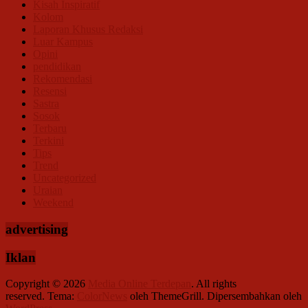
Kisah Inspiratif
Kolom
Laporan Khusus Redaksi
Luar Kampus
Opini
pendidikan
Rekomendasi
Resensi
Sastra
Sosok
Terbaru
Terkini
Tips
Trend
Uncategorized
Uraian
Weekend
advertising
Iklan
Copyright © 2026
Media Online Terdepan
. All rights
reserved. Tema:
ColorNews
oleh ThemeGrill. Dipersembahkan oleh