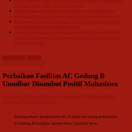
KKN Tematik Literasi Unsulbar Gelar Lomba Literasi dan
Peringati Hari Anak di Desa Kuajang
Yosias Balka, Wisudawan Unsulbar Asal Pegunungan
Bintang Papua, Raih Gelar Sarjana Pertama di Keluarga
Muhammad Firman Suryanto, Lulusan Magister Pertama
Unsulbar Raih IPK Sempurna 4,00
Tim Pengabdian Universitas Sulawesi Barat Laksanakan
Program Mappatabe Terintegrasi Home Visit bagi Pasien
Diabetes Melitus
Kampusiana
Terbaru
04/11/2025
04/11/2025
Perbaikan Fasilitas AC Gedung B
Unsulbar Disambut Positif Mahasiswa
Diposkan Oleh:unsulbarnews
0 Komentar
Perbaikan Fasilitas
Kampus
,
Unsulbar Berbenah
Seorang teknisi memperbaiki AC di salah satu ruang perkuliahan
di Gedung B Unsulbar. Sumber Foto: Unsulbar News