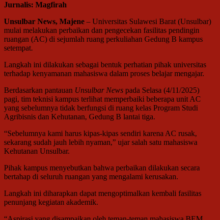
Jurnalis: Magfirah
Unsulbar News, Majene
– Universitas Sulawesi Barat (Unsulbar)
mulai melakukan perbaikan dan pengecekan fasilitas pendingin
ruangan (AC) di sejumlah ruang perkuliahan Gedung B kampus
setempat.
Langkah ini dilakukan sebagai bentuk perhatian pihak universitas
terhadap kenyamanan mahasiswa dalam proses belajar mengajar.
Berdasarkan pantauan
Unsulbar News
pada Selasa (4/11/2025)
pagi, tim teknisi kampus terlihat memperbaiki beberapa unit AC
yang sebelumnya tidak berfungsi di ruang kelas Program Studi
Agribisnis dan Kehutanan, Gedung B lantai tiga.
“Sebelumnya kami harus kipas-kipas sendiri karena AC rusak,
sekarang sudah jauh lebih nyaman,” ujar salah satu mahasiswa
Kehutanan Unsulbar.
Pihak kampus menyebutkan bahwa perbaikan dilakukan secara
bertahap di seluruh ruangan yang mengalami kerusakan.
Langkah ini diharapkan dapat mengoptimalkan kembali fasilitas
penunjang kegiatan akademik.
“Aspirasi yang disampaikan oleh teman-teman mahasiswa BEM