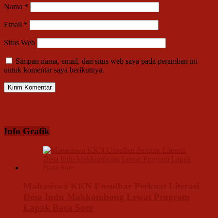
Nama
*
Email
*
Situs Web
Simpan nama, email, dan situs web saya pada peramban ini
untuk komentar saya berikutnya.
Info Grafik
Mahasiswa KKN Unsulbar Perkuat Literasi
Desa Indu Makkombong Lewat Program
Lapak Baca Sore