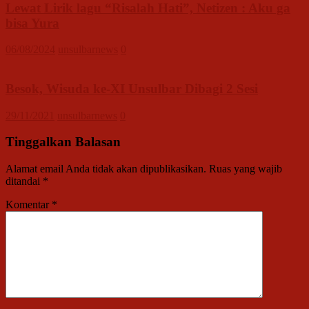
Lewat Lirik lagu “Risalah Hati”, Netizen : Aku ga
bisa Yura
06/08/2024
unsulbarnews
0
Besok, Wisuda ke-XI Unsulbar Dibagi 2 Sesi
29/11/2021
unsulbarnews
0
Tinggalkan Balasan
Alamat email Anda tidak akan dipublikasikan.
Ruas yang wajib
ditandai
*
Komentar
*