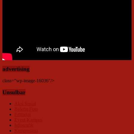
advertising
class="wp-image-16036"/>
Unsulbar
Aksi Sosial
Buletin Foto
Editorial
Event Kampus
Infografik
Kampusiana