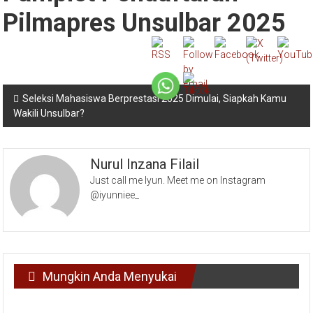
Pamplet Pendaftaran
Pilmapres Unsulbar 2025
Navigasi
Seleksi Mahasiswa Berprestasi 2025 Dimulai, Siapkah Kamu
Wakili Unsulbar?
pos
Nurul Inzana Filail
Just call me Iyun. Meet me on Instagram
@iyunniee_
Mungkin Anda Menyukai