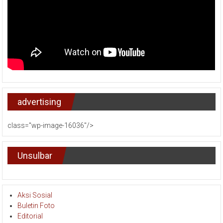
advertising
class="wp-image-16036"/>
Unsulbar
Aksi Sosial
Buletin Foto