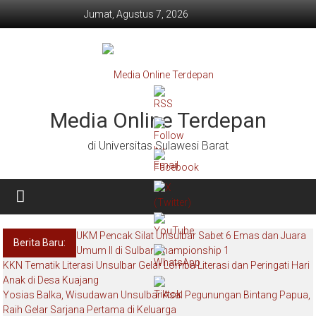
Lompat
Jumat, Agustus 7, 2026
ke
konten
Media Online Terdepan
di Universitas Sulawesi Barat
UKM Pencak Silat Unsulbar Sabet 6 Emas dan Juara
Berita Baru:
Umum II di Sulbar Championship 1
KKN Tematik Literasi Unsulbar Gelar Lomba Literasi dan Peringati Hari
Anak di Desa Kuajang
Yosias Balka, Wisudawan Unsulbar Asal Pegunungan Bintang Papua,
Raih Gelar Sarjana Pertama di Keluarga