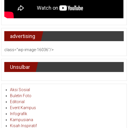
advertising
class="wp-image-16036"/>
Unsulbar
Aksi Sosial
Buletin Foto
Editorial
Event Kampus
Infografik
Kampusiana
Kisah Inspiratif