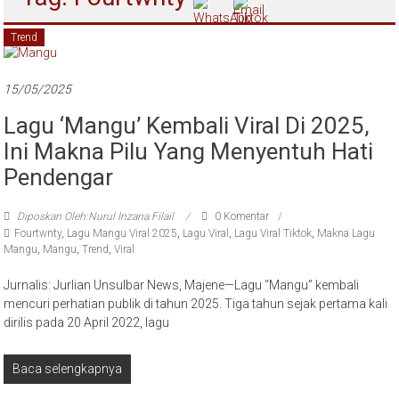
Trend
15/05/2025
Lagu ‘Mangu’ Kembali Viral Di 2025,
Ini Makna Pilu Yang Menyentuh Hati
Pendengar
Diposkan Oleh:Nurul Inzana Filail
0 Komentar
Fourtwnty
,
Lagu Mangu Viral 2025
,
Lagu Viral
,
Lagu Viral Tiktok
,
Makna Lagu
Mangu
,
Mangu
,
Trend
,
Viral
Jurnalis: Jurlian Unsulbar News, Majene—Lagu “Mangu” kembali
mencuri perhatian publik di tahun 2025. Tiga tahun sejak pertama kali
dirilis pada 20 April 2022, lagu
Baca selengkapnya