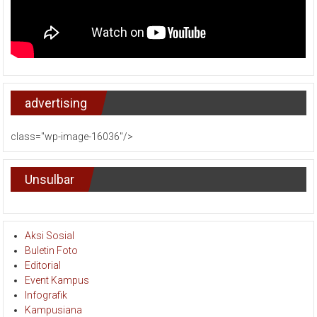
advertising
class="wp-image-16036"/>
Unsulbar
Aksi Sosial
Buletin Foto
Editorial
Event Kampus
Infografik
Kampusiana