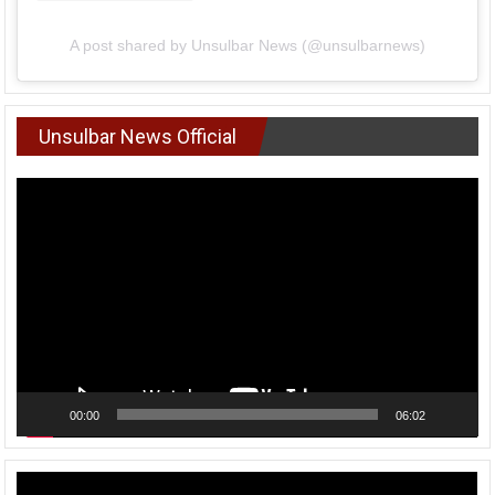
A post shared by Unsulbar News (@unsulbarnews)
Unsulbar News Official
Pemutar
Video
00:00
06:02