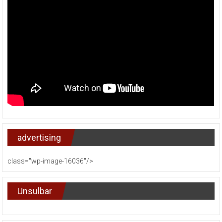
advertising
class="wp-image-16036"/>
Unsulbar