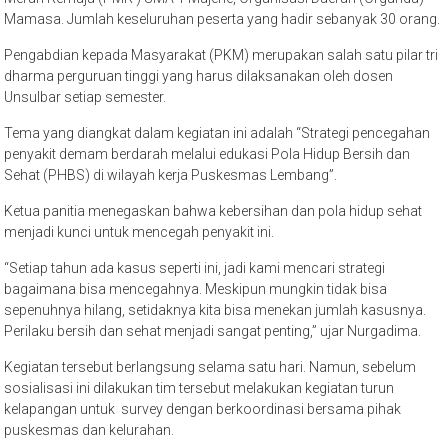
Pengabdian kepada Masyarakat (PKM) merupakan salah satu pilar tri
dharma perguruan tinggi yang harus dilaksanakan oleh dosen
Unsulbar setiap semester.
Tema yang diangkat dalam kegiatan ini adalah “Strategi pencegahan
penyakit demam berdarah melalui edukasi Pola Hidup Bersih dan
Sehat (PHBS) di wilayah kerja Puskesmas Lembang”.
Ketua panitia menegaskan bahwa kebersihan dan pola hidup sehat
menjadi kunci untuk mencegah penyakit ini.
“Setiap tahun ada kasus seperti ini, jadi kami mencari strategi
bagaimana bisa mencegahnya. Meskipun mungkin tidak bisa
sepenuhnya hilang, setidaknya kita bisa menekan jumlah kasusnya.
Perilaku bersih dan sehat menjadi sangat penting,” ujar Nurgadima.
Kegiatan tersebut berlangsung selama satu hari. Namun, sebelum
sosialisasi ini dilakukan tim tersebut melakukan kegiatan turun
kelapangan untuk survey dengan berkoordinasi bersama pihak
puskesmas dan kelurahan.
“Agar masyarakat dapat mengadopsi apa yang telah diberikan oleh