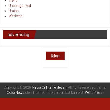
Uncategorized
Uraian
Weekend
advertising
Iklan
Copyright © 2026
Media Online Terdepan
. All rights reserved. Tema:
ColorNews
oleh ThemeGrill. Dipersembahkan oleh
WordPress
.