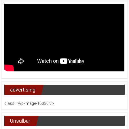
advertising
class="wp-image-16036"/>
Unsulbar