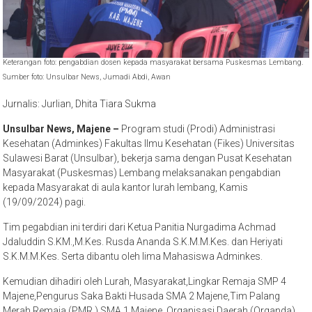
Keterangan foto: pengabdian dosen kepada masyarakat bersama Puskesmas Lembang.
Sumber foto: Unsulbar News, Jumadi Abdi, Awan
Jurnalis: Jurlian, Dhita Tiara Sukma
Unsulbar News, Majene –
Program studi (Prodi) Administrasi
Kesehatan (Adminkes) Fakultas Ilmu Kesehatan (Fikes) Universitas
Sulawesi Barat (Unsulbar), bekerja sama dengan Pusat Kesehatan
Masyarakat (Puskesmas) Lembang melaksanakan pengabdian
kepada Masyarakat di aula kantor lurah lembang, Kamis
(19/09/2024) pagi.
Tim pegabdian ini terdiri dari Ketua Panitia Nurgadima Achmad
Jdaluddin S.KM.,M.Kes. Rusda Ananda S.K.M.M.Kes. dan Heriyati
S.K.M.M.Kes. Serta dibantu oleh lima Mahasiswa Adminkes.
Kemudian dihadiri oleh Lurah, Masyarakat,Lingkar Remaja SMP 4
Majene,Pengurus Saka Bakti Husada SMA 2 Majene,Tim Palang
Merah Remaja (PMR ) SMA 1 Majene, Organisasi Daerah (Organda)
Mamasa. Jumlah keseluruhan peserta yang hadir sebanyak 30 orang.