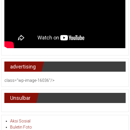
advertising
class="wp-image-16036"/>
Unsulbar
Aksi Sosial
Buletin Foto
Editorial