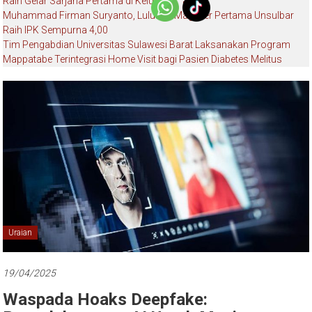
Raih Gelar Sarjana Pertama di Keluarga
Muhammad Firman Suryanto, Lulusan Magister Pertama Unsulbar
Raih IPK Sempurna 4,00
Tim Pengabdian Universitas Sulawesi Barat Laksanakan Program
Mappatabe Terintegrasi Home Visit bagi Pasien Diabetes Melitus
Uraian
19/04/2025
Waspada Hoaks Deepfake: