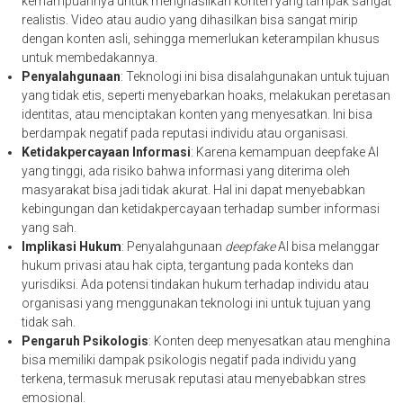
kemampuannya untuk menghasilkan konten yang tampak sangat
realistis. Video atau audio yang dihasilkan bisa sangat mirip
dengan konten asli, sehingga memerlukan keterampilan khusus
untuk membedakannya.
Penyalahgunaan
: Teknologi ini bisa disalahgunakan untuk tujuan
yang tidak etis, seperti menyebarkan hoaks, melakukan peretasan
identitas, atau menciptakan konten yang menyesatkan. Ini bisa
berdampak negatif pada reputasi individu atau organisasi.
Ketidakpercayaan Informasi
: Karena kemampuan deepfake AI
yang tinggi, ada risiko bahwa informasi yang diterima oleh
masyarakat bisa jadi tidak akurat. Hal ini dapat menyebabkan
kebingungan dan ketidakpercayaan terhadap sumber informasi
yang sah.
Implikasi Hukum
: Penyalahgunaan
deepfake
AI bisa melanggar
hukum privasi atau hak cipta, tergantung pada konteks dan
yurisdiksi. Ada potensi tindakan hukum terhadap individu atau
organisasi yang menggunakan teknologi ini untuk tujuan yang
tidak sah.
Pengaruh Psikologis
: Konten deep menyesatkan atau menghina
bisa memiliki dampak psikologis negatif pada individu yang
terkena, termasuk merusak reputasi atau menyebabkan stres
emosional.