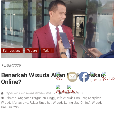
Kampusiana
Terbaru
Terkini
14/05/2025
Benarkah Wisuda Akan Dilaksanakan
Online?
Diposkan Oleh:Nurul Inzana Filail
0 Komentar
Efisiensi Anggaran Perguruan Tinggi
,
Info Wisuda Unsulbar
,
Kebijakan
Wisuda Mahasiswa
,
Rektor Unsulbar
,
Wisuda Luring atau Online?
,
Wisuda
Unsulbar 2025