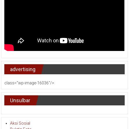
advertising
class="wp-image-16036"/>
Unsulbar
Aksi Sosial