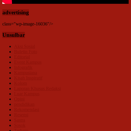
advertising
class="wp-image-16036"/>
Unsulbar
Aksi Sosial
Buletin Foto
Editorial
Event Kampus
Infografik
Kampusiana
Kisah Inspiratif
Kolom
Laporan Khusus Redaksi
Luar Kampus
Opini
pendidikan
Rekomendasi
Resensi
Sastra
Sosok
Terbaru