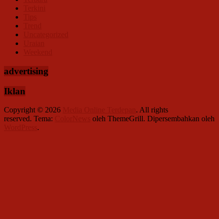
Terkini
Tips
Trend
Uncategorized
Uraian
Weekend
advertising
Iklan
Copyright © 2026
Media Online Terdepan
. All rights
reserved. Tema:
ColorNews
oleh ThemeGrill. Dipersembahkan oleh
WordPress
.