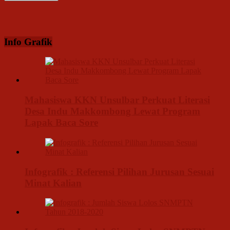
Info Grafik
Mahasiswa KKN Unsulbar Perkuat Literasi
Desa Indu Makkombong Lewat Program
Lapak Baca Sore
Infografik : Referensi Pilihan Jurusan Sesuai
Minat Kalian