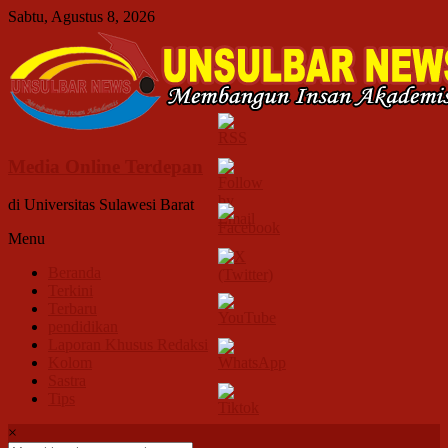
Lompat
Sabtu, Agustus 8, 2026
ke
konten
Media Online Terdepan
di Universitas Sulawesi Barat
Menu
Beranda
Terkini
Terbaru
pendidikan
Laporan Khusus Redaksi
Kolom
Sastra
Tips
×