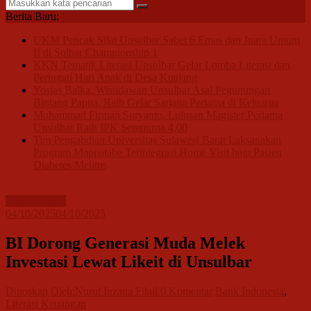
Berita Baru:
UKM Pencak Silat Unsulbar Sabet 6 Emas dan Juara Umum
II di Sulbar Championship 1
KKN Tematik Literasi Unsulbar Gelar Lomba Literasi dan
Peringati Hari Anak di Desa Kuajang
Yosias Balka, Wisudawan Unsulbar Asal Pegunungan
Bintang Papua, Raih Gelar Sarjana Pertama di Keluarga
Muhammad Firman Suryanto, Lulusan Magister Pertama
Unsulbar Raih IPK Sempurna 4,00
Tim Pengabdian Universitas Sulawesi Barat Laksanakan
Program Mappatabe Terintegrasi Home Visit bagi Pasien
Diabetes Melitus
Luar Kampus
04/10/2025
04/10/2025
BI Dorong Generasi Muda Melek
Investasi Lewat Likeit di Unsulbar
Diposkan Oleh:Nurul Inzana Filail
0 Komentar
Bank Indonesia
,
Literasi Keuangan