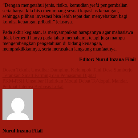
“Dengan mengetahui jenis, risiko, kemudian
yield
pengembalian
serta harga, kita bisa menimbang sesuai kapasitas keuangan,
sehingga pilihan investasi bisa lebih tepat dan menyehatkan bagi
kondisi keuangan pribadi,” jelasnya.
Pada akhir kegiatan, ia menyampaikan harapannya agar mahasiswa
tidak berhenti hanya pada tahap memahami, tetapi juga mampu
mengembangkan pengetahuan di bidang keuangan,
mempraktikkannya, serta merasakan langsung manfaatnya.
Editor: Nurul Inzana Filail
Navigasi
Dosen Teknik Unsulbar Dampingi Kelompok Tani Desa Sumberjo
Terapkan Smart Farming dan Pemasaran Digital
pos
PKM-RSH Unsulbar Hadirkan Modul Debat To’dopuli Mandar,
Perkuat Literasi Berbasis Lokal
Nurul Inzana Filail