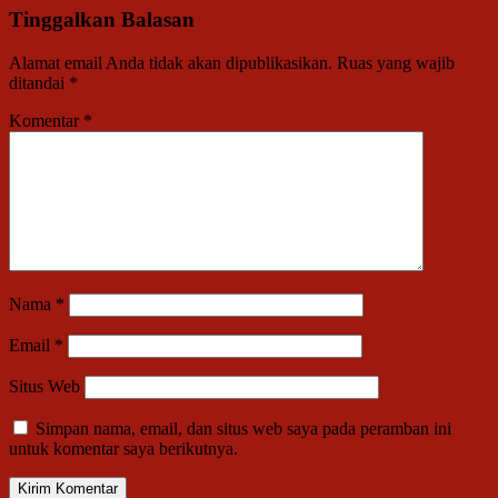
Tinggalkan Balasan
Alamat email Anda tidak akan dipublikasikan.
Ruas yang wajib
ditandai
*
Komentar
*
Nama
*
Email
*
Situs Web
Simpan nama, email, dan situs web saya pada peramban ini
untuk komentar saya berikutnya.