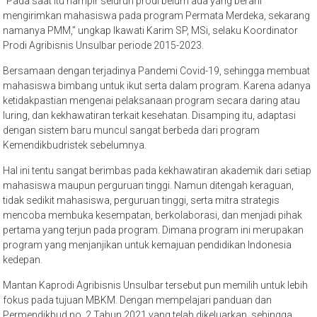
“Pada saat itu hampir seluruh prodi belum ada yang berani
mengirimkan mahasiswa pada program Permata Merdeka, sekarang
namanya PMM,” ungkap Ikawati Karim SP, MSi, selaku Koordinator
Prodi Agribisnis Unsulbar periode 2015-2023.
Bersamaan dengan terjadinya Pandemi Covid-19, sehingga membuat
mahasiswa bimbang untuk ikut serta dalam program. Karena adanya
ketidakpastian mengenai pelaksanaan program secara daring atau
luring, dan kekhawatiran terkait kesehatan. Disamping itu, adaptasi
dengan sistem baru muncul sangat berbeda dari program
Kemendikbudristek sebelumnya.
Hal ini tentu sangat berimbas pada kekhawatiran akademik dari setiap
mahasiswa maupun perguruan tinggi. Namun ditengah keraguan,
tidak sedikit mahasiswa, perguruan tinggi, serta mitra strategis
mencoba membuka kesempatan, berkolaborasi, dan menjadi pihak
pertama yang terjun pada program. Dimana program ini merupakan
program yang menjanjikan untuk kemajuan pendidikan Indonesia
kedepan.
Mantan Kaprodi Agribisnis Unsulbar tersebut pun memilih untuk lebih
fokus pada tujuan MBKM. Dengan mempelajari panduan dan
Permendikbud no. 2 Tahun 2021 yang telah dikeluarkan, sehingga