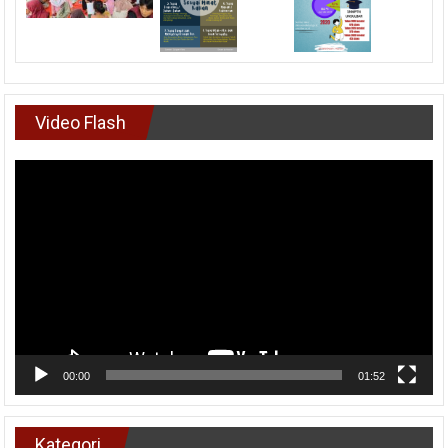
Video Flash
Pemutar
Video
00:00
01:52
Kategori