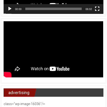
00:00
06:02
advertising
class="wp-image-16036"/>