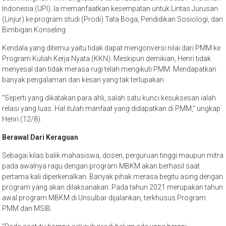
Indonesia (UPI). Ia memanfaatkan kesempatan untuk Lintas Jurusan
(Linjur) ke program studi (Prodi) Tata Boga, Pendidikan Sosiologi, dan
Bimbigan Konseling.
Kendala yang ditemui yaitu tidak dapat mengonversi nilai dari PMM ke
Program Kuliah Kerja Nyata (KKN). Meskipun demikian, Henri tidak
menyesal dan tidak merasa rugi telah mengikuti PMM. Mendapatkan
banyak pengalaman dan kesan yang tak terlupakan.
“Seperti yang dikatakan para ahli, salah satu kunci kesuksesan ialah
relasi yang luas. Hal itulah manfaat yang didapatkan di PMM,” ungkap
Henri (12/8).
Berawal Dari Keraguan
Sebagai kilas balik mahasiswa, dosen, perguruan tinggi maupun mitra
pada awalnya ragu dengan program MBKM akan berhasil saat
pertama kali diperkenalkan. Banyak pihak merasa begitu asing dengan
program yang akan dilaksanakan. Pada tahun 2021 merupakan tahun
awal program MBKM di Unsulbar dijalankan, terkhusus Program
PMM dan MSIB.