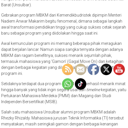
Barat (Unsulbar).
Gebrakan program MBKM dari Kemendikbudristek dipimpin Menteri
Nadiem Anwar Makarim begitu fenomenal, dimana sebagai langkah
awal transformasi pendidikan tinggi yang cukup sukses cetak sejarah
baru sebagai program yang diidolakan hingga saat ini.
Awal kemunculan program ini memang beberapa pihak meragukan
dapat berjalan lancar. Namun siapa sangka ternyata dengan adanya
MBKM dan ragam benefitnya, sukses menarik sejumlah pihak,
termasuk mahasiswa yang ‘Gamon’ (Gagal Move On) dan ketagihan
dengan berbagai kegiatan yang dilaksanakan selama mengikuti
program ini.
Setidaknya terdapat dua program MBKM yang berhasil menarik minat
hingga banyak yang tidak ingin segera usai dari
timeline
kegiatan, yaitu
Pertukaran Mahasiwa Merdeka (PMM) dan Magang dan Studi
Independen Bersertifikat (MSIB).
Salah satu mahasiswa Unsulbar alumni program MBKM adalah
Rhezky Rhizaldy. Mahasiswa jurusan Teknik Informatika (TI) tersebut
menyatakan, masih seringkali gamon dengan berbagai kenangan