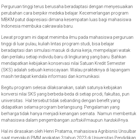
Perguruan tinggi terus berusaha beradaptasi dengan menyesuaikan
perubahan cara berpikir medeka belajar. Kecemerlangan program
MBKM patut diapresiasi dimana kesempatan luas bagi mahasiswa
Indonesia membuka cakrawala baru.
Lewat program ini dapat menimba ilmu pada mahasiswa perguruan
tinggi di luar pulau, kuliah lintas program studi, bisa belajar
beradaptasi dan simulasi masuk di dunia kerja, mempelajari watak
dan perilaku setiap individu baru di lingkurang yang baru. Bahkan
mendapatkan kebijakan konservasi nilai Satuan Kredit Semester
(SKS) adalah sebuah keniscayaan. Walau prakteknya di lapangam
masih terdapat kendala informasi dan komunikasi.
Begitu program selesai dilaksanakan, salah satunya kebijakan
konversi nilai SKS yang berbeda-beda di setiap prodi, fakultas, pun
universitas. Hal tersebut tidak sebanding dengan benefit yang
didapatkan selama program berlangsung. Pengalaman yang
berharga tidak hanya menjadi kenangan semata. Namun membentuk
mahasiswa dalam pengembangan
softskill
maupun
hardskill
-nya.
Hal ini dirasakan oleh Henri Pratama, mahasiswa Agribisnis Unsulbar
saat mengikuti PMM angkatan 3 tahun 2023 di Universitas Pendidikan