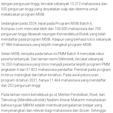
dengan perguruan tinggi, tercatat sebanyak 13.272 mahasiswa dari
555 perguruan tinggi yang dinyatakan siap dan diterima untuk
melaksakan program MSIB.
Sedangkan pada 2024, tepat pada Program MSIB Batch 6,
Kompas.com mencatat lebih dari 150.000 mahasiswa dari 700
perguruan tinggi dibawah naungan Kemendikbud Ristek yang telah
mendaftar pada program MSIB. Adapun yang berhasil lolos sebanyak
47.984 mahasiswa yang terpilih mengikuti program MSIB.
Selain MSIB, ternyata pada tahun ini PMM Batch 4 mencetak rekor
peserta terbanyak. Dari laman resmi Diktiristek, tercatat sebanyak
16.250 mahasiswa yang lolos menjadi peserta terpilih program PMM
angkatan 4 dari 57.822 mahasiswa pendaftar. Peminat pada program
ini terus meningkat dari tahun ke tahun. Pada awal peluncuran
program di tahun 2021, hanya 11.464 mahasiswa yang mendaftar
dari 252 perguruan tinggi.
Pada laman resmi kemdikbud.go.id, Menteri Pendidikan, Riset, dan
Teknologi (Mendikbudristek) Nadiem Anwar Makarim menjelaskan
bahwa tujuan MBKM adalah membuat pengalaman belajar yang
menyenangkan dan relevan bagi mahasiswa dan dosen. Sehingga