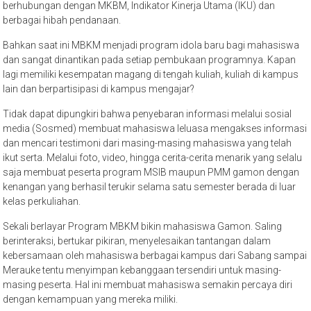
berhubungan dengan MKBM, Indikator Kinerja Utama (IKU) dan
berbagai hibah pendanaan.
Bahkan saat ini MBKM menjadi program idola baru bagi mahasiswa
dan sangat dinantikan pada setiap pembukaan programnya. Kapan
lagi memiliki kesempatan magang di tengah kuliah, kuliah di kampus
lain dan berpartisipasi di kampus mengajar?
Tidak dapat dipungkiri bahwa penyebaran informasi melalui sosial
media (Sosmed) membuat mahasiswa leluasa mengakses informasi
dan mencari testimoni dari masing-masing mahasiswa yang telah
ikut serta. Melalui foto, video, hingga cerita-cerita menarik yang selalu
saja membuat peserta program MSIB maupun PMM gamon dengan
kenangan yang berhasil terukir selama satu semester berada di luar
kelas perkuliahan.
Sekali berlayar Program MBKM bikin mahasiswa Gamon. Saling
berinteraksi, bertukar pikiran, menyelesaikan tantangan dalam
kebersamaan oleh mahasiswa berbagai kampus dari Sabang sampai
Merauke tentu menyimpan kebanggaan tersendiri untuk masing-
masing peserta. Hal ini membuat mahasiswa semakin percaya diri
dengan kemampuan yang mereka miliki.