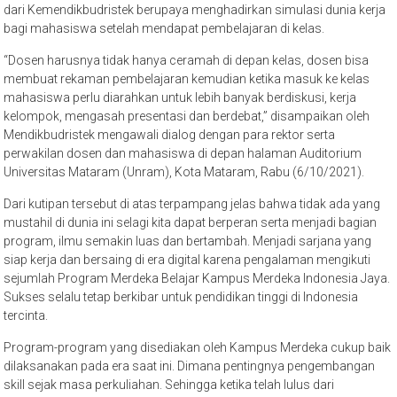
dari Kemendikbudristek berupaya menghadirkan simulasi dunia kerja
bagi mahasiswa setelah mendapat pembelajaran di kelas.
“Dosen harusnya tidak hanya ceramah di depan kelas, dosen bisa
membuat rekaman pembelajaran kemudian ketika masuk ke kelas
mahasiswa perlu diarahkan untuk lebih banyak berdiskusi, kerja
kelompok, mengasah presentasi dan berdebat,” disampaikan oleh
Mendikbudristek mengawali dialog dengan para rektor serta
perwakilan dosen dan mahasiswa di depan halaman Auditorium
Universitas Mataram (Unram), Kota Mataram, Rabu (6/10/2021).
Dari kutipan tersebut di atas terpampang jelas bahwa tidak ada yang
mustahil di dunia ini selagi kita dapat berperan serta menjadi bagian
program, ilmu semakin luas dan bertambah. Menjadi sarjana yang
siap kerja dan bersaing di era digital karena pengalaman mengikuti
sejumlah Program Merdeka Belajar Kampus Merdeka Indonesia Jaya.
Sukses selalu tetap berkibar untuk pendidikan tinggi di Indonesia
tercinta.
Program-program yang disediakan oleh Kampus Merdeka cukup baik
dilaksanakan pada era saat ini. Dimana pentingnya pengembangan
skill sejak masa perkuliahan. Sehingga ketika telah lulus dari