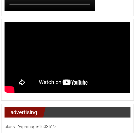
advertising
class="wp-image-16036"/>