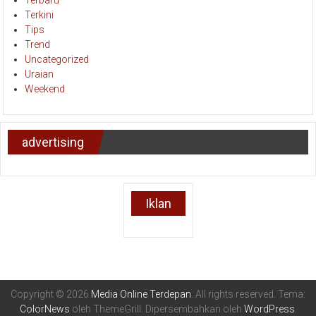
Terkini
Tips
Trend
Uncategorized
Uraian
Weekend
advertising
Iklan
Copyright © 2026
Media Online Terdepan
. All rights reserved. Tema:
ColorNews
oleh ThemeGrill. Dipersembahkan oleh
WordPress
.