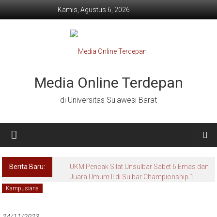
Lompat
Kamis, Agustus 6, 2026
ke
konten
Media Online Terdepan
di Universitas Sulawesi Barat
Berita Baru:
UKM Pencak Silat Unsulbar Sabet 6 Emas dan
Juara Umum II di Sulbar Championship 1
Kampusiana
24/11/2023