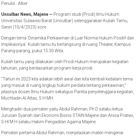
Penulis : Alber
Unsulbar News, Majene —
Program studi (Prodi) Ilmu Hukum
Universitas Sulawesi Barat (Unsulbar) selenggarakan Kuliah Tamu,
Senin (10/4/2023) sore.
Dengan tema ‘Dinamika Perkawinan di Luar Norma Hukum Positif dan
Implikasinya’. Kuliah tamu itu berlangsung di ruang Theater, Kampus
Parang-parang, pukul 15.30 Wita.
Kuliah tamu yang dilakukan oleh Prodi Hukum merupakan kegiatan
tahunan, yang berdasarkan program kerja prodi.
“Tahun ini 2023 kita adakan lebih awal dan kita kembali kedalam tema
yang masuk di ruang lingkup hukum perdata tentang perkawinan,”
jelasnya dosen Ilmu Hukum sekaligus Panitia penyelenggara kegiatan,
Muchtadin Al Attas, S H MH.
Menghadiri dua pemateri yaitu Abdul Rahman, Ph D selaku ketua
Jurusan Syariah dan Ekonomi Bisnis STAIN Majene dan Anisa Pratiwi,
S HI M H selaku Hakim Pengadilan Agama Majene.
Pemateri pertama Abdul Rahman, menjelaskan materi mengenai