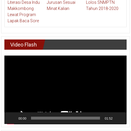
Video Flash
Pemutar
Video
00:00
01:52