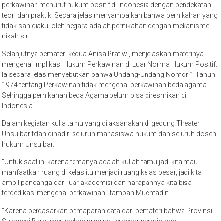
perkawinan menurut hukum positif di Indonesia dengan pendekatan
teori dan praktik. Secara jelas menyampaikan bahwa pernikahan yang
tidak sah diakui oleh negara adalah pernikahan dengan mekanisme
nikah siri.
Selanjutnya pemateri kedua Anisa Pratiwi, menjelaskan materinya
mengenai Implikasi Hukum Perkawinan di Luar Norma Hukum Positif.
Ia secara jelas menyebutkan bahwa Undang-Undang Nomor 1 Tahun
1974 tentang Perkawinan tidak mengenal perkawinan beda agama.
Sehingga pernikahan beda Agama belum bisa diresmikan di
Indonesia.
Dalam kegiatan kulia tamu yang dilaksanakan di gedung Theater
Unsulbar telah dihadiri seluruh mahasiswa hukum dan seluruh dosen
hukum Unsulbar.
“Untuk saat ini karena temanya adalah kuliah tamu jadi kita mau
manfaatkan ruang di kelas itu menjadi ruang kelas besar, jadi kita
ambil pandanga dari luar akademisi dan harapannya kita bisa
terdedikasi mengenai perkawinan,” tambah Muchtadin.
“Karena berdasarkan pemaparan data dari pemateri bahwa Provinsi
Sulawesi Barat merupakan provinsi terbesar permintaan