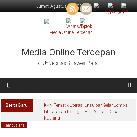
Lompat
Jumat, Agustus 7, 2026
ke
konten
Media Online Terdepan
di Universitas Sulawesi Barat
Berita Baru:
KKN Tematik Literasi Unsulbar Gelar Lomba
Literasi dan Peringati Hari Anak di Desa
Kuajang
Kampusiana