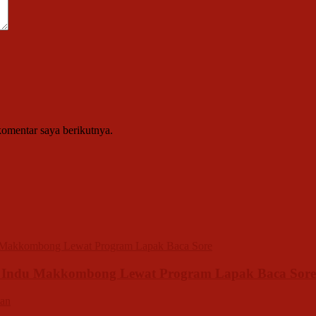
komentar saya berikutnya.
sa Indu Makkombong Lewat Program Lapak Baca Sore