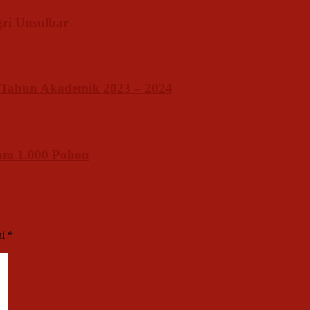
ri Unsulbar
 Tahun Akademik 2023 – 2024
am 1.000 Pohon
ai
*