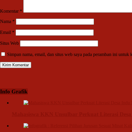
Komentar
*
Nama
*
Email
*
Situs Web
Simpan nama, email, dan situs web saya pada peramban ini untuk 
Info Grafik
Mahasiswa KKN Unsulbar Perkuat Literasi De