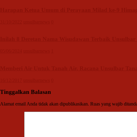
Harapan Ketua Umum di Perayaan Milad ke-9 Himag
31/10/2022
unsulbarnews
0
Inilah 8 Deretan Nama Wisudawan Terbaik Unsulbar
05/06/2024
unsulbarnews
1
Memberi Air Untuk Tanah Air, Racana Unsulbar Tan
16/12/2017
unsulbarnews
0
Tinggalkan Balasan
Alamat email Anda tidak akan dipublikasikan.
Ruas yang wajib ditand