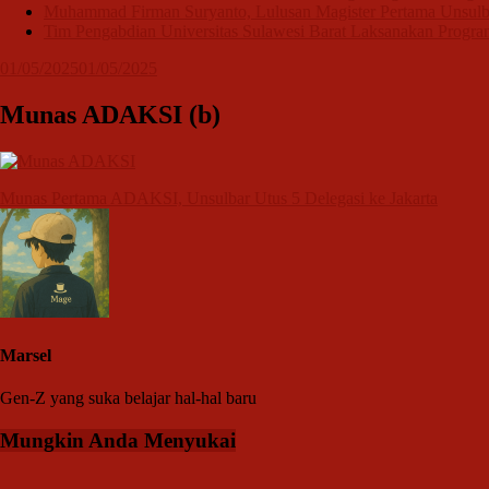
Muhammad Firman Suryanto, Lulusan Magister Pertama Unsulb
Tim Pengabdian Universitas Sulawesi Barat Laksanakan Program
01/05/2025
01/05/2025
Munas ADAKSI (b)
Navigasi
Munas Pertama ADAKSI, Unsulbar Utus 5 Delegasi ke Jakarta
pos
Marsel
Gen-Z yang suka belajar hal-hal baru
Mungkin Anda Menyukai