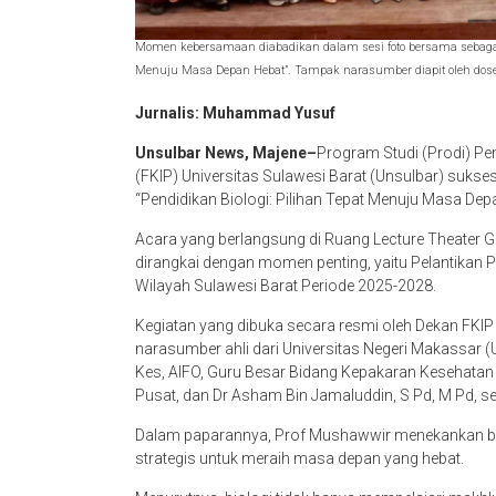
Momen kebersamaan diabadikan dalam sesi foto bersama sebagai 
Menuju Masa Depan Hebat”. Tampak narasumber diapit oleh dose
Jurnalis: Muhammad Yusuf
Unsulbar News, Majene–
Program Studi (Prodi) Pen
(FKIP) Universitas Sulawesi Barat (Unsulbar) sukse
“Pendidikan Biologi: Pilihan Tepat Menuju Masa Dep
Acara yang berlangsung di Ruang Lecture Theater 
dirangkai dengan momen penting, yaitu Pelantikan P
Wilayah Sulawesi Barat Periode 2025-2028.
Kegiatan yang dibuka secara resmi oleh Dekan FKIP 
narasumber ahli dari Universitas Negeri Makassar 
Kes, AIFO, Guru Besar Bidang Kepakaran Kesehatan
Pusat, dan Dr Asham Bin Jamaluddin, S Pd, M Pd, se
Dalam paparannya, Prof Mushawwir menekankan bah
strategis untuk meraih masa depan yang hebat.