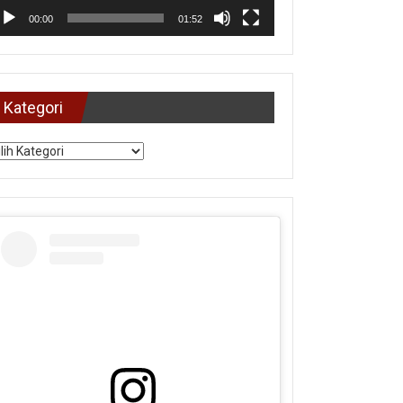
00:00
01:52
Kategori
tegori