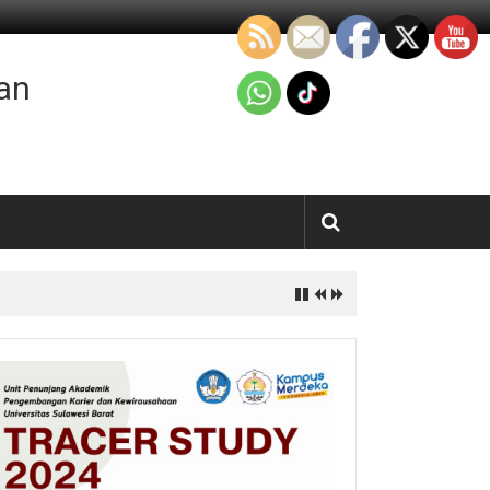
an
bagi Pasien Diabetes Melitus