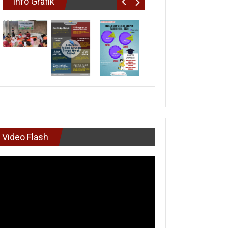
Info Grafik
Video Flash
mutar
deo