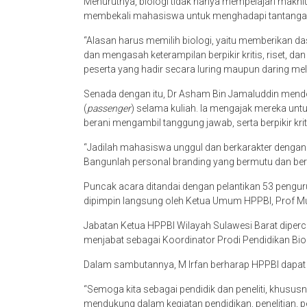
Menurutnya, biologi tidak hanya mempelajari makhlu
membekali mahasiswa untuk menghadapi tantangan
“Alasan harus memilih biologi, yaitu memberikan d
dan mengasah keterampilan berpikir kritis, riset, 
peserta yang hadir secara luring maupun daring me
Senada dengan itu, Dr Asham Bin Jamaluddin men
(
passenger
) selama kuliah. Ia mengajak mereka unt
berani mengambil tanggung jawab, serta berpikir kri
“Jadilah mahasiswa unggul dan berkarakter dengan 
Bangunlah personal branding yang bermutu dan be
Puncak acara ditandai dengan pelantikan 53 pengu
dipimpin langsung oleh Ketua Umum HPPBI, Prof M
Jabatan Ketua HPPBI Wilayah Sulawesi Barat diperca
menjabat sebagai Koordinator Prodi Pendidikan Biol
Dalam sambutannya, M Irfan berharap HPPBI dapat 
“Semoga kita sebagai pendidik dan peneliti, khususn
mendukung dalam kegiatan pendidikan, penelitian, pe