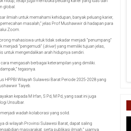
k hidup, tetapi juga membuka peluang karier yang luas dan
 global.
asar ilmiah untuk memahami kehidupan, banyak peluang karier,
dan pemecahan masalah,” jelas Prof Mushawwir di hadapan para
lalui Zoom.
dorong mahasiswa untuk tidak sekadar menjadi “penumpang”
uk menjadi “pengemudi” (
driver
) yang memiliki tujuan jelas,
tis untuk mengendalikan arah hidupnya sendiri.
cara mengasah berbagai keterampilan yang dimiliki.
rdampak,” tegasnya.
rus HPPBI Wilayah Sulawesi Barat Periode 2025-2028 yang
ushawwir Taiyeb.
yakan kepada M Irfan, S Pd, M Pd, yang saat ini juga
ogi Unsulbar.
menjadi wadah kolaborasi yang solid.
Pe
ya di wilayah Provinsi Sulawesi Barat, dapat saling
Vi
ngabdian masyarakat, serta publikasi ilmiah,” ujarnya.