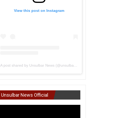
View this post on Instagram
A post shared by Unsulbar News (@unsulbarnews)
Unsulbar News Official
mutar
deo