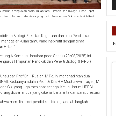
penutup rangkaian acara kuliah tamu “Pendidikan Biologi: Pilihan Tepat
n dan puluhan mahasiswa yang hadir. Sumber foto: Dokumentasi Pribadi
didikan Biologi, Fakultas Keguruan dan Ilmu Pendidikan
s menggelar kuliah tamu yang inspiratif dengan tema
Ka
an Hebat”.
Gedung A Kampus Unsulbar pada Sabtu, (23/08/2025) ini
engurus Himpunan Pendidik dan Peneliti Biologi (HPPBI)
Unsulbar, Prof Dr H Ruslan, M Pd, ini menghadirkan dua
(UNM). Keduanya adalah Prof Dr Drs H A Mushawwir Taiyeb, M
 dan Gizi yang juga menjabat sebagai Ketua Umum HPPBI
orang dosen muda yang dikenal bertalenta dan sarat prestasi.
wa memilih prodi pendidikan biologi adalah langkah