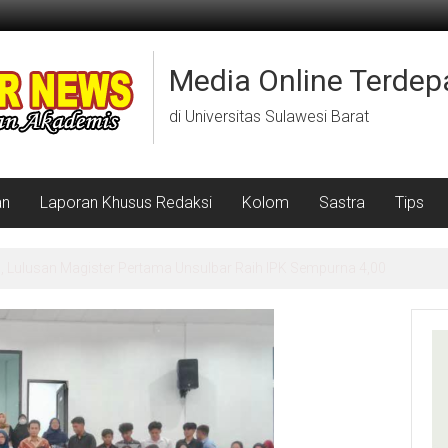
Media Online Terdep
di Universitas Sulawesi Barat
an
Laporan Khusus Redaksi
Kolom
Sastra
Tips
ulawesi Barat Laksanakan Program Mappatabe Terintegrasi Home Visit 