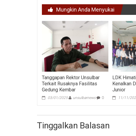
Mungkin Anda Menyukai
Tanggapan Rektor Unsulbar
LDK Himati
Terkait Rusaknya Fasilitas
Kenalkan D
Gedung Kembar
Junior
03/01/2025
unsulbarnews
0
11/11/20
Tinggalkan Balasan