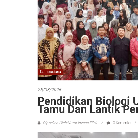
Kampusiana
25/08/2025
Pendidikan Biologi 
Tamu Dan Lantik Pe
Diposkan Oleh:Nurul Inzana Filail
0 Komentar