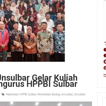
Unsulbar Gelar Kuliah
ngurus HPPBI Sulbar
Pelantikan HPPBI Sulbar
,
Pendidikan Biologi Unsulbar
,
Unsulbar