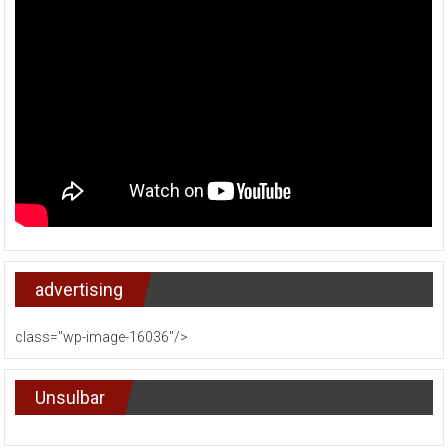
advertising
class="wp-image-16036"/>
Unsulbar