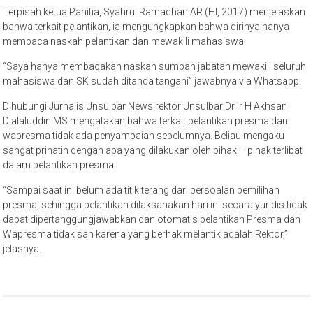
Terpisah ketua Panitia, Syahrul Ramadhan AR (HI, 2017) menjelaskan
bahwa terkait pelantikan, ia mengungkapkan bahwa dirinya hanya
membaca naskah pelantikan dan mewakili mahasiswa.
“Saya hanya membacakan naskah sumpah jabatan mewakili seluruh
mahasiswa dan SK sudah ditanda tangani” jawabnya via Whatsapp.
Dihubungi Jurnalis Unsulbar News rektor Unsulbar Dr Ir H Akhsan
Djalaluddin MS mengatakan bahwa terkait pelantikan presma dan
wapresma tidak ada penyampaian sebelumnya. Beliau mengaku
sangat prihatin dengan apa yang dilakukan oleh pihak – pihak terlibat
dalam pelantikan presma.
“Sampai saat ini belum ada titik terang dari persoalan pemilihan
presma, sehingga pelantikan dilaksanakan hari ini secara yuridis tidak
dapat dipertanggungjawabkan dan otomatis pelantikan Presma dan
Wapresma tidak sah karena yang berhak melantik adalah Rektor,”
jelasnya.