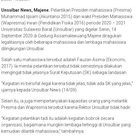
Unsulbar News, Majene.
Pelantikan Presiden mahasiswa (Presma)
Muhammad Iqsam (Akuntansi 2015) dan wakil Presiden Mahasiswa
(Wapresma) Irwan (Pendidikan Fisika 2016) periode 2020 – 2021
Universitas Sulawesi Barat (Unsulbar) yang digelar Senin, 14
September 2020 di Gedung Assamalewuang Majene diragukan
legalitasnya oleh beberapa mahasiswa dan lembaga mahasiswa
dilingkungan Unsulbar.
Salah satu mahasiswa tersebut adalah Fauzan Asima (Ekonomi,
2017). Ia menilai pelantikan tersebut tidak semestinya dilakukan
mengingat tidak jelasnya Surat Keputusan (SK) sebagai landasan.
“Kegiatan ini bersifat ilegal karena tidak jelas, tidak ada SK yang jelas,”
ujarnya kepada Unsulbar News (14/09).
Selain itu, ia juga mempertanyakan kapasitas orang yang melantik
Presma dan Wapresma tersebut karena Rektor Unsulbar tidak hadir.
“Kegiatan pelantikan tadi itu adalah kegiatan bobrok secara
organisasi, bagaimana mungkin lembaga tertinggi di Unsulbar yang
kemudian dilantik mahasiswa,” tambahnya.