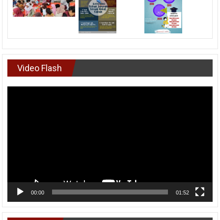
Video Flash
Pemutar
Video
00:00
01:52