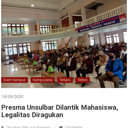
Event Kampus
Kampusiana
Terbaru
Terkini
14/09/2020
Presma Unsulbar Dilantik Mahasiswa,
Legalitas Diragukan
Diposkan Oleh:unsulbarnews
0 Komentar