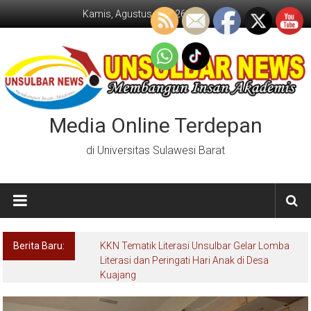
Lompat
Kamis, Agustus 6, 2026
ke
konten
Media Online Terdepan
di Universitas Sulawesi Barat
Berita Baru:
KKN Tematik Literasi Unsulbar Gelar Lomba
Literasi dan Peringati Hari Anak di Desa
Kuajang