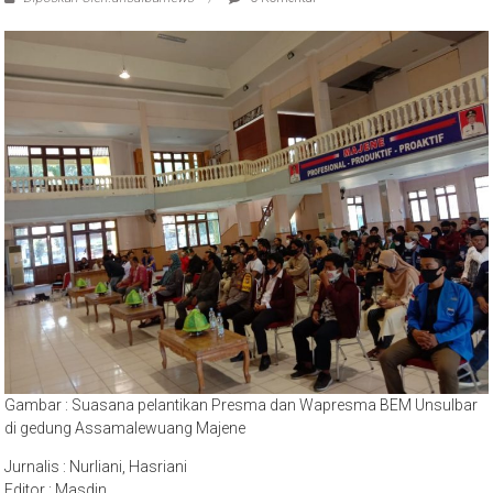
Gambar : Suasana pelantikan Presma dan Wapresma BEM Unsulbar
di gedung Assamalewuang Majene
Jurnalis : Nurliani, Hasriani
Editor : Masdin