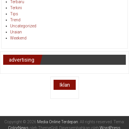
Terbaru
Terkini
Tips
Trend
Uncategorized
Uraian
Weekend
advertising
Iklan
Copyright © 2026
Media Online Terdepan
. All rights reserved. Tema:
ColorNews
oleh ThemeGrill. Dipersembahkan oleh
WordPress
.