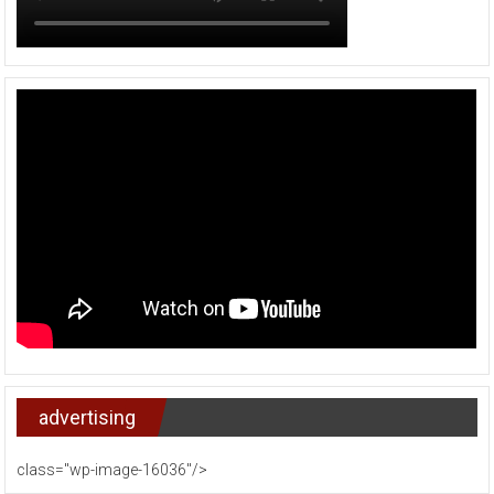
advertising
class="wp-image-16036"/>