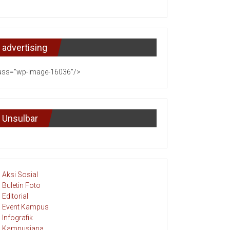
advertising
ass="wp-image-16036"/>
Unsulbar
Aksi Sosial
Buletin Foto
Editorial
Event Kampus
Infografik
Kampusiana