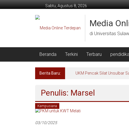
Lompat
Sabtu, Agustus 8, 2026
ke
konten
Media Onl
di Universitas Sula
Beranda
Terkini
Terbaru
pendidik
Berita Baru:
UKM Pencak Silat Unsulbar S
Penulis:
Marsel
Kampusiana
03/10/2025