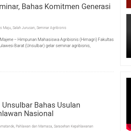
Seminar, Bahas Komitmen Generasi
is Maju
,
Salah Jurusan
,
Seminar Agribisnis
, Majene – Himpunan Mahasiswa Agribisnis (Himagri) Fakultas
lawesi Barat (Unsulbar) gelar seminar agribisnis,
 Unsulbar Bahas Usulan
hlawan Nasional
matande
,
Pahlawan dari Mamasa
,
Sarasehan Kepahlawanan