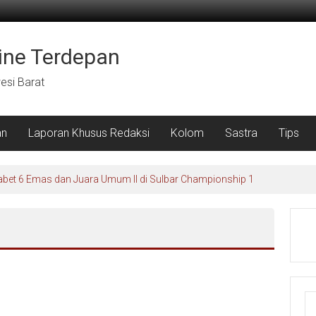
ine Terdepan
wesi Barat
an
Laporan Khusus Redaksi
Kolom
Sastra
Tips
abet 6 Emas dan Juara Umum II di Sulbar Championship 1