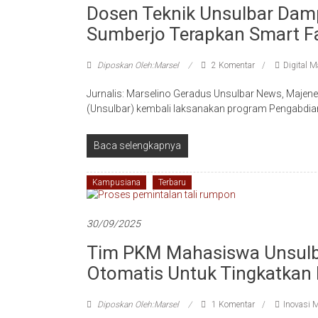
Dosen Teknik Unsulbar Dam
Sumberjo Terapkan Smart F
Diposkan Oleh:Marsel
2 Komentar
Digital M
Jurnalis: Marselino Geradus Unsulbar News, Majene
(Unsulbar) kembali laksanakan program Pengabdia
Baca selengkapnya
Kampusiana
Terbaru
30/09/2025
Tim PKM Mahasiswa Unsulba
Otomatis Untuk Tingkatkan 
Diposkan Oleh:Marsel
1 Komentar
Inovasi 