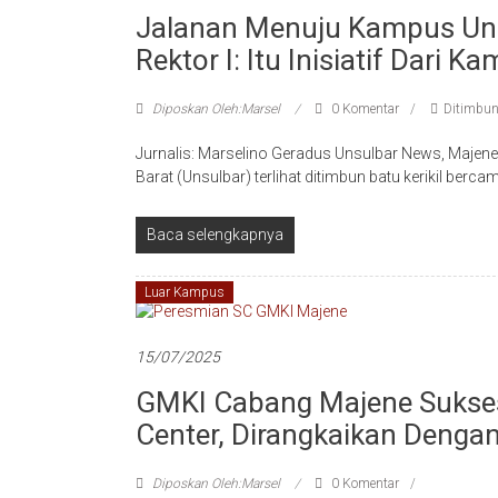
Jalanan Menuju Kampus Unsu
Rektor I: Itu Inisiatif Dari K
Diposkan Oleh:Marsel
0 Komentar
Ditimbun 
Jurnalis: Marselino Geradus Unsulbar News, Majene
Barat (Unsulbar) terlihat ditimbun batu kerikil berc
Baca selengkapnya
Luar Kampus
15/07/2025
GMKI Cabang Majene Sukse
Center, Dirangkaikan Dengan 
Diposkan Oleh:Marsel
0 Komentar