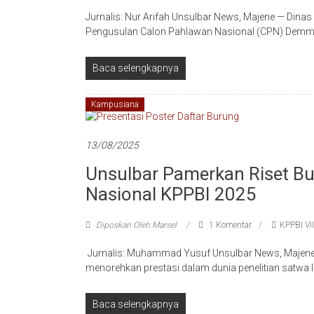
Jurnalis: Nur Arifah Unsulbar News, Majene — Dinas 
Pengusulan Calon Pahlawan Nasional (CPN) Demm
Baca selengkapnya
Kampusiana
13/08/2025
Unsulbar Pamerkan Riset Bu
Nasional KPPBI 2025
Diposkan Oleh:Marsel
1 Komentar
KPPBI VII
Jurnalis: Muhammad Yusuf Unsulbar News, Majene —
menorehkan prestasi dalam dunia penelitian satwa li
Baca selengkapnya