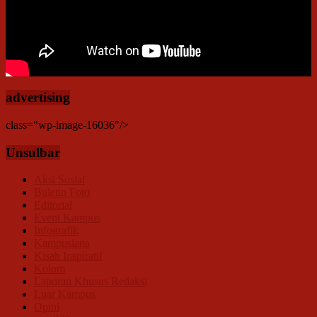
advertising
class="wp-image-16036"/>
Unsulbar
Aksi Sosial
Buletin Foto
Editorial
Event Kampus
Infografik
Kampusiana
Kisah Inspiratif
Kolom
Laporan Khusus Redaksi
Luar Kampus
Opini