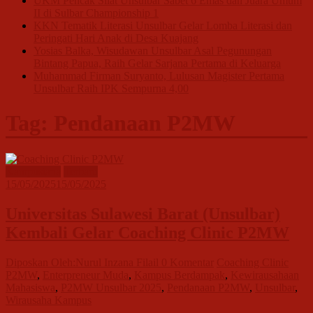
UKM Pencak Silat Unsulbar Sabet 6 Emas dan Juara Umum
II di Sulbar Championship 1
KKN Tematik Literasi Unsulbar Gelar Lomba Literasi dan
Peringati Hari Anak di Desa Kuajang
Yosias Balka, Wisudawan Unsulbar Asal Pegunungan
Bintang Papua, Raih Gelar Sarjana Pertama di Keluarga
Muhammad Firman Suryanto, Lulusan Magister Pertama
Unsulbar Raih IPK Sempurna 4,00
Tag: Pendanaan P2MW
Kampusiana
Terbaru
15/05/2025
15/05/2025
Universitas Sulawesi Barat (Unsulbar)
Kembali Gelar Coaching Clinic P2MW
Diposkan Oleh:Nurul Inzana Filail
0 Komentar
Coaching Clinic
P2MW
,
Enterpreneur Muda
,
Kampus Berdampak
,
Kewirausahaan
Mahasiswa
,
P2MW Unsulbar 2025
,
Pendanaan P2MW
,
Unsulbar
,
Wirausaha Kampus