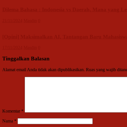
Dilema Bahasa : Indonesia vs Daerah, Mana yang Le
21/11/2024
Masdin
0
[Opini] Maksimalkan AI, Tantangan Baru Mahasisw
17/11/2024
Masdin
0
Tinggalkan Balasan
Alamat email Anda tidak akan dipublikasikan.
Ruas yang wajib ditan
Komentar
*
Nama
*