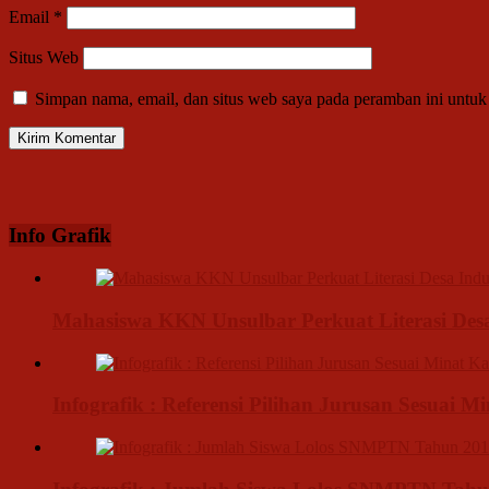
Email
*
Situs Web
Simpan nama, email, dan situs web saya pada peramban ini untuk
Info Grafik
Mahasiswa KKN Unsulbar Perkuat Literasi De
Infografik : Referensi Pilihan Jurusan Sesuai M