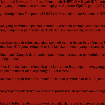
kontruksi Kawasan Inti Pusat Pemerintah (KIPP) di wilayah IKN baru
man yang diperuntukan terutama bagi para Aparatur Sipil Negara (ASN
ang terkutip dalam Tempo.co (13/9/22) bahwa pada bulan September 202
ah yang memiliki kepadatan penduduk terendah keempat di Nusantara. H
 sering menjumpai permasalahan. Baik dari segi kemacetan, bencana ba
pakan sebuah solusi atau akan menjadi permasalahan baru? Saat ini 
mindahan IKN pun, seringkali terjadi kebakaran hutan yang berdampak
limantan? Dampak dari pembangunan kota, perumahan penduduk, pertokoa
hidupan kita.
sebut. Karena akan berdampak pada kerusakan lingkungan, mengganggu 
g akan terbabat oleh kepentingan IKN tersebut.
i-nilai adat hidup di Pulau Kalimantan. Dengan pemindahan IKN ini, t
 banyak pemberitaan bahwa beberapa provinsi telah menyatakan kesan
 bahwa Sulbar, Sulteng (Sulawesi Tengah), dan Sulsel (Sulawesi Sela