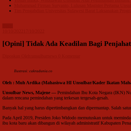
Yosias Balka, Wisudawan Unsulbar Asal Pegunungan Bintang P
Muhammad Firman Suryanto, Lulusan Magister Pertama Unsul
Tim Pengabdian Universitas Sulawesi Barat Laksanakan Progra
Opini
10/10/2022
17/10/2022
[Opini] Tidak Ada Keadilan Bagi Penjaha
Diposkan Oleh:unsulbarnews
0 Komentar
Ilustrasi: cakradunia.co
Oleh : Muh Ardika (Mahasiswa HI Unsulbar/Kader Ikatan Mah
Unsulbar News, Majene —
Pemindahan Ibu Kota Negara (IKN) Nusa
dalam rencana pemindahan yang terkesan tergesah-gesah.
Banyak hal yang harus dipertimbangkan dan dipermantap. Salah satun
Pada April 2019, Presiden Joko Widodo memutuskan untuk memindah
ibu kota baru akan dibangun di wilayah administratif Kabupaten Pen