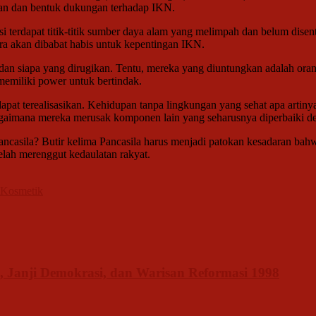
tan dan bentuk dukungan terhadap IKN.
esi terdapat titik-titik sumber daya alam yang melimpah dan belum di
ara akan dibabat habis untuk kepentingan IKN.
kan dan siapa yang dirugikan. Tentu, mereka yang diuntungkan adalah 
memiliki power untuk bertindak.
 dapat terealisasikan. Kehidupan tanpa lingkungan yang sehat apa artiny
bagaimana mereka merusak komponen lain yang seharusnya diperbaiki de
casila? Butir kelima Pancasila harus menjadi patokan kesadaran bahwa
lah merenggut kedaulatan rakyat.
 Kosmetik
 Janji Demokrasi, dan Warisan Reformasi 1998