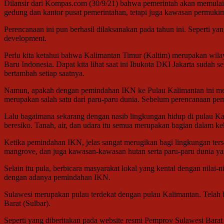
Dilansir dari Kompas.com (30/9/21) bahwa pemerintah akan memulai 
gedung dan kantor pusat pemerintahan, tetapi juga kawasan permuki
Perencanaan ini pun berhasil dilaksanakan pada tahun ini. Seperti y
development.
Perlu kita ketahui bahwa Kalimantan Timur (Kaltim) merupakan wilay
Baru Indonesia. Dapat kita lihat saat ini Ibukota DKI Jakarta sudah
bertambah setiap saatnya.
Namun, apakah dengan pemindahan IKN ke Pulau Kalimantan ini meru
merupakan salah satu dari paru-paru dunia. Sebelum perencanaan pe
Lalu bagaimana sekarang dengan nasib lingkungan hidup di pulau Ka
beresiko. Tanah, air, dan udara itu semua merupakan bagian dalam ke
Ketika pemindahan IKN, jelas sangat merugikan bagi lingkungan ter
mangrove, dan juga kawasan-kawasan hutan serta paru-paru dunia yan
Selain itu pula, berbicara masyarakat lokal yang kental dengan nila
dengan adanya pemindahan IKN.
Sulawesi merupakan pulau terdekat dengan pulau Kalimantan. Telah
Barat (Sulbar).
Seperti yang diberitakan pada website resmi Pemprov Sulawesi Barat