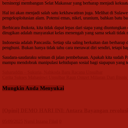
bersinergi membangun Selat Makassar yang berharap menjadi kekua
Hal ini akan menjadi salah satu kekhawatiran juga. Melihat di Sulaw
pengeksploitasian alam. Potensi emas, nikel, uranium, bahkan batu b
Berbicara ibukota, kita tidak dapat lepas dari siapa yang diuntung
dirugikan adalah masyarakat kelas menengah yang sama sekali tidak 
Indonesia adalah Pancasila. Setiap sila saling berkaitan dan berharap
penghuni. Bukan hanya tidak tahu cara merawat diri sendiri, tetapi 
Saudara-saudaraku seiman di jalan pembebasan. Apakah kita sudah Pan
mampu mendobrak manipulasi kehidupan sosial bagi siapapun yang te
Navigasi
Saharuddin – Sukuria, Nahkoda Baru Racana Unsulbar
Cerita Sukses Mahasiswi Unsulbar Raup Omzet Miliaran Dari Bisnis
pos
Mungkin Anda Menyukai
[Opini] DEMO HARI INI: Antara Bayangan revolusi,
05/09/2025
Nurul Inzana Filail
0