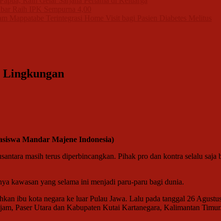
apua, Raih Gelar Sarjana Pertama di Keluarga
bar Raih IPK Sempurna 4,00
m Mappatabe Terintegrasi Home Visit bagi Pasien Diabetes Melitus
t Lingkungan
asiswa Mandar Majene Indonesia)
ntara masih terus diperbincangkan. Pihak pro dan kontra selalu saja
ya kawasan yang selama ini menjadi paru-paru bagi dunia.
kan ibu kota negara ke luar Pulau Jawa. Lalu pada tanggal 26 Agus
ajam, Paser Utara dan Kabupaten Kutai Kartanegara, Kalimantan Timur