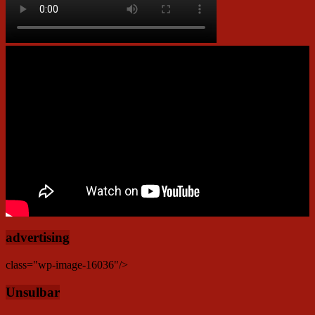
advertising
class="wp-image-16036"/>
Unsulbar