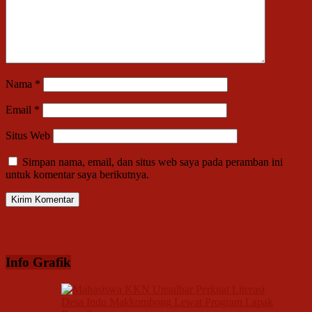
Nama
*
Email
*
Situs Web
Simpan nama, email, dan situs web saya pada peramban ini
untuk komentar saya berikutnya.
Info Grafik