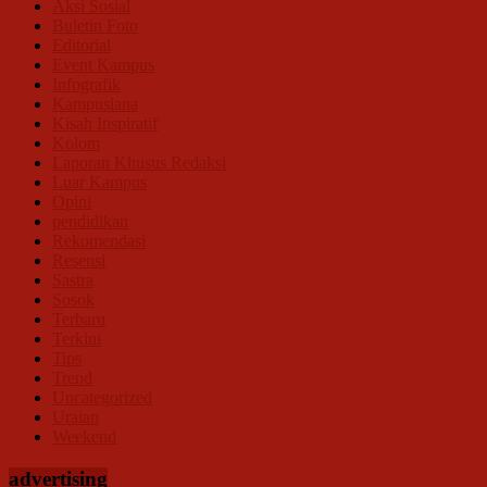
Aksi Sosial
Buletin Foto
Editorial
Event Kampus
Infografik
Kampusiana
Kisah Inspiratif
Kolom
Laporan Khusus Redaksi
Luar Kampus
Opini
pendidikan
Rekomendasi
Resensi
Sastra
Sosok
Terbaru
Terkini
Tips
Trend
Uncategorized
Uraian
Weekend
advertising