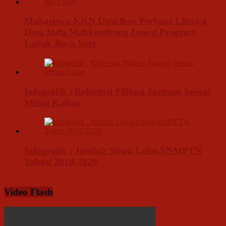
Mahasiswa KKN Unsulbar Perkuat Literasi
Desa Indu Makkombong Lewat Program
Lapak Baca Sore
Infografik : Referensi Pilihan Jurusan Sesuai
Minat Kalian
Infografik : Jumlah Siswa Lolos SNMPTN
Tahun 2018-2020
Video Flash