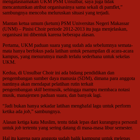
mengatasnamakan UKM PSM Unsulbar, saya juga tidak
mencantumkan atribut organisasinya sama sekali di pamflet,”
sambungnya mencoba meluruskan situasi yang terjadi.
Mantan ketua umum (ketum) PSM Universitas Negeri Makassar
(UNM) – Pinisi Choir periode 2012-2013 itu juga menjelaskan,
organisasi ini dibentuk karena beberapa alasan.
Pertama, UKM paduan suara yang sudah ada sebelumnya semata-
mata hanya berfokus pada latihan untuk penampilan di acara-acara
kampus, yang menurutnya masih terlalu sederhana untuk sekelas
UKM.
Kedua, di Unsulbar Choir ini ada bidang pendidikan dan
pengembangan sumber daya manusia (SDM), dimana para anggota
nantinya akan mendapat pelatihan rutin terkait
pengembangan
skill
bermusik, sehingga mampu membaca notasi
musik, manajemen paduan suara, dan banyak lagi.
“Jadi bukan hanya sekadar latihan menghafal lagu untuk perform
ketika ada
job
,” sambungnya.
Alasan ketiga kata Muslim, tentu tidak lepas dari kurangnya personil
untuk
job
tertentu yang sering datang di masa-masa libur semester.
Hal itu karena para anggota sudah balik kampung untuk melepas