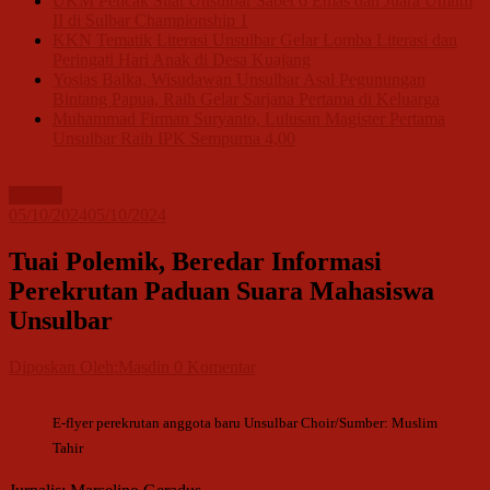
UKM Pencak Silat Unsulbar Sabet 6 Emas dan Juara Umum
II di Sulbar Championship 1
KKN Tematik Literasi Unsulbar Gelar Lomba Literasi dan
Peringati Hari Anak di Desa Kuajang
Yosias Balka, Wisudawan Unsulbar Asal Pegunungan
Bintang Papua, Raih Gelar Sarjana Pertama di Keluarga
Muhammad Firman Suryanto, Lulusan Magister Pertama
Unsulbar Raih IPK Sempurna 4,00
Terbaru
05/10/2024
05/10/2024
Tuai Polemik, Beredar Informasi
Perekrutan Paduan Suara Mahasiswa
Unsulbar
Diposkan Oleh:Masdin
0 Komentar
E-flyer perekrutan anggota baru Unsulbar Choir/Sumber: Muslim
Tahir