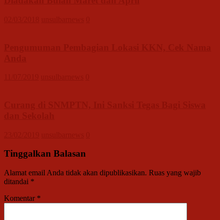
Diadakan Bulan Maret dan April
02/03/2018
unsulbarnews
0
Pengumuman Pembagian Lokasi KKN, Cek Nama
Anda
11/07/2019
unsulbarnews
0
Curang di SNMPTN, Ini Sanksi Tegas Bagi Siswa
dan Sekolah
23/02/2019
unsulbarnews
0
Tinggalkan Balasan
Alamat email Anda tidak akan dipublikasikan.
Ruas yang wajib
ditandai
*
Komentar
*