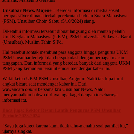
Jurnalis: Marselino Geradus
Unsulbar News, Majene –
Beredar informasi di media sosial
berupa e-flyer dimana terkait perekrutan Paduan Suara Mahasiswa
(PSM), Unsulbar Choir, Sabtu (5/10/2024) siang.
Diketahui informasi tersebut dibuat langsung oleh mantan pelatih
Unit Kegiatan Mahasiswa (UKM), PSM Universitas Sulawesi Barat
(Unsulbar), Muslim Tahir, S Pd.
Hal tersebut sontak membuat para anggota hingga pengurus UKM
PSM Unsulbar terkejut dan berspekulasi dengan berbagai macam
tanggapan. Dari informasi yang beredar, banyak dari anggota UKM
PSM yang kemudian tersulut emosi mendengar kabar ini.
Wakil ketua UKM PSM Unsulbar, Anggum Naldi tak lupa turut
angkat bicara saat mendengar kabar ini. Dari
wawancara
online
bersama kru Unsulbar News, Naldi
menyampaikan bahwa dirinya juga kaget dengan tersebarnya
informasi itu.
Baca juga: Rektor Resmi Lantik Pengurus PSM Unsulbar
Periode 2023-2024
“Saya juga kaget karena kami tidak tahu-menahu soal pamflet itu,”
ujarnya singkat.