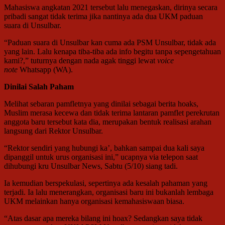
Mahasiswa angkatan 2021 tersebut lalu menegaskan, dirinya secara
pribadi sangat tidak terima jika nantinya ada dua UKM paduan
suara di Unsulbar.
“Paduan suara di Unsulbar kan cuma ada PSM Unsulbar, tidak ada
yang lain. Lalu kenapa tiba-tiba ada info begitu tanpa sepengetahuan
kami?,” tuturnya dengan nada agak tinggi lewat
voice
note
Whatsapp (WA).
Dinilai Salah Paham
Melihat sebaran pamfletnya yang dinilai sebagai berita hoaks,
Muslim merasa kecewa dan tidak terima lantaran pamflet perekrutan
anggota baru tersebut kata dia, merupakan bentuk realisasi arahan
langsung dari Rektor Unsulbar.
“Rektor sendiri yang hubungi ka’, bahkan sampai dua kali saya
dipanggil untuk urus organisasi ini,” ucapnya via telepon saat
dihubungi kru Unsulbar News, Sabtu (5/10) siang tadi.
Ia kemudian berspekulasi, sepertinya ada kesalah pahaman yang
terjadi. Ia lalu menerangkan, organisasi baru ini bukanlah lembaga
UKM melainkan hanya organisasi kemahasiswaan biasa.
“Atas dasar apa mereka bilang ini hoax? Sedangkan saya tidak