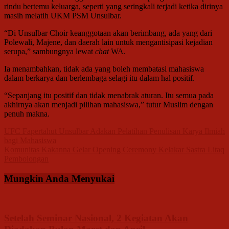
rindu bertemu keluarga, seperti yang seringkali terjadi ketika dirinya
masih melatih UKM PSM Unsulbar.
“Di Unsulbar Choir keanggotaan akan berimbang, ada yang dari
Polewali, Majene, dan daerah lain untuk mengantisipasi kejadian
serupa,” sambungnya lewat
chat
WA.
Ia menambahkan, tidak ada yang boleh membatasi mahasiswa
dalam berkarya dan berlembaga selagi itu dalam hal positif.
“Sepanjang itu positif dan tidak menabrak aturan. Itu semua pada
akhirnya akan menjadi pilihan mahasiswa,” tutur Muslim dengan
penuh makna.
Navigasi
UFC Fapertahut Unsulbar Adakan Pelatihan Penulisan Karya Ilmiah
bagi Mahasiswa
pos
Komunitas Kakanna Gelar Opening Ceremony Kelakar Sastra Litaq
Pembolongan
Mungkin Anda Menyukai
Setelah Seminar Nasional, 2 Kegiatan Akan