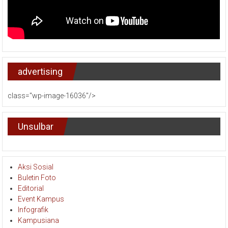
advertising
class="wp-image-16036"/>
Unsulbar
Aksi Sosial
Buletin Foto
Editorial
Event Kampus
Infografik
Kampusiana