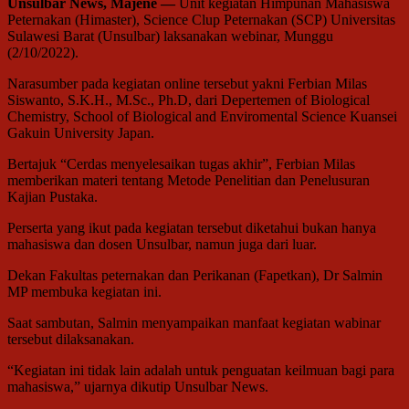
Unsulbar News, Majene —
Unit kegiatan Himpunan Mahasiswa
Peternakan (Himaster), Science Clup Peternakan (SCP) Universitas
Sulawesi Barat (Unsulbar) laksanakan webinar, Munggu
(2/10/2022).
Narasumber pada kegiatan online tersebut yakni Ferbian Milas
Siswanto, S.K.H., M.Sc., Ph.D, dari Depertemen of Biological
Chemistry, School of Biological and Enviromental Science Kuansei
Gakuin University Japan.
Bertajuk “Cerdas menyelesaikan tugas akhir”, Ferbian Milas
memberikan materi tentang Metode Penelitian dan Penelusuran
Kajian Pustaka.
Perserta yang ikut pada kegiatan tersebut diketahui bukan hanya
mahasiswa dan dosen Unsulbar, namun juga dari luar.
Dekan Fakultas peternakan dan Perikanan (Fapetkan), Dr Salmin
MP membuka kegiatan ini.
Saat sambutan, Salmin menyampaikan manfaat kegiatan wabinar
tersebut dilaksanakan.
“Kegiatan ini tidak lain adalah untuk penguatan keilmuan bagi para
mahasiswa,” ujarnya dikutip Unsulbar News.