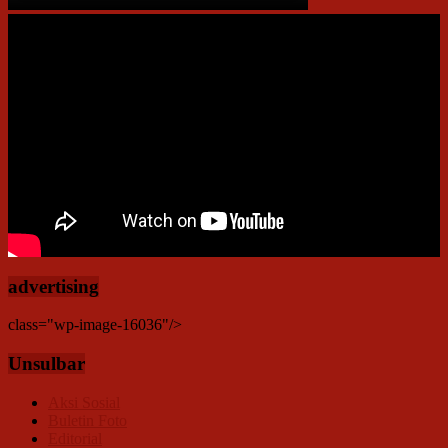
advertising
class="wp-image-16036"/>
Unsulbar
Aksi Sosial
Buletin Foto
Editorial