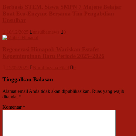
Berbasis STEM, Siswa SMPN 7 Majene Belajar
Buat Eco-Enzyme Bersama Tim Pengabdian
Unsulbar
10/12/2025
unsulbarnews
0
Regenerasi Himapol: Wariskan Estafet
Kepemimpinan Baru Periode 2025–2026
15/05/2025
Nurul Inzana Filail
0
Tinggalkan Balasan
Alamat email Anda tidak akan dipublikasikan.
Ruas yang wajib
ditandai
*
Komentar
*