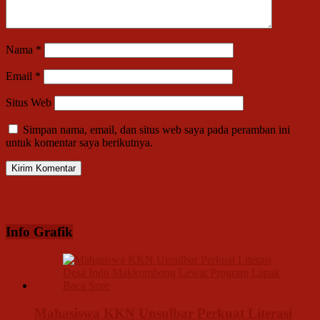
Nama
*
Email
*
Situs Web
Simpan nama, email, dan situs web saya pada peramban ini
untuk komentar saya berikutnya.
Info Grafik
Mahasiswa KKN Unsulbar Perkuat Literasi