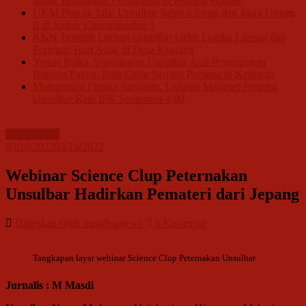
untuk Tingkatkan Pendidikan di Pelosok Polman
UKM Pencak Silat Unsulbar Sabet 6 Emas dan Juara Umum
II di Sulbar Championship 1
KKN Tematik Literasi Unsulbar Gelar Lomba Literasi dan
Peringati Hari Anak di Desa Kuajang
Yosias Balka, Wisudawan Unsulbar Asal Pegunungan
Bintang Papua, Raih Gelar Sarjana Pertama di Keluarga
Muhammad Firman Suryanto, Lulusan Magister Pertama
Unsulbar Raih IPK Sempurna 4,00
Kampusiana
03/10/2022
03/10/2022
Webinar Science Clup Peternakan
Unsulbar Hadirkan Pemateri dari Jepang
Diposkan Oleh:unsulbarnews
0 Komentar
Tangkapan layar webinar Science Clup Peternakan Unsulbar
Jurnalis : M Masdi