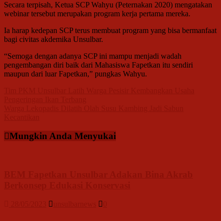
Secara terpisah, Ketua SCP Wahyu (Peternakan 2020) mengatakan
webinar tersebut merupakan program kerja pertama mereka.
Ia harap kedepan SCP terus membuat program yang bisa bermanfaat
bagi civitas akdemika Unsulbar.
“Semoga dengan adanya SCP ini mampu menjadi wadah
pengembangan diri baik dari Mahasiswa Fapetkan itu sendiri
maupun dari luar Fapetkan,” pungkas Wahyu.
Navigasi
Tim PKM Unsulbar Latih Warga Pesisir Kembangkan Usaha
Pengeringan Ikan Terbang
pos
Warga Lekopadis Dilatih Olah Susu Kambing Jadi Sabun
Kecantikan
Mungkin Anda Menyukai
BEM Fapetkan Unsulbar Adakan Bina Akrab
Berkonsep Edukasi Konservasi
28/05/2023
unsulbarnews
0