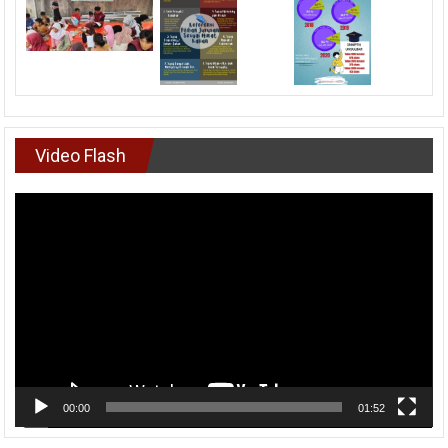
Video Flash
Pemutar
Video
00:00
01:52